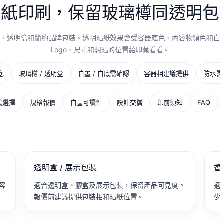
貼紙印刷，保留玻璃樽同透明包
、透明盒和簡約品牌包裝。透明貼紙效果會受容器底色、內容物顏色和白
Logo、尺寸和想貼的位置給印蕉看看。
底
玻璃樽 / 透明盒
白墨 / 白底需確認
容器相建議提供
防水
式選擇
規格報價
白墨可讀性
設計交檔
印前須知
FAQ
透明盒 / 展示包裝
香
容
適合透明盒、膠盒及展示包裝，保留產品可見度。
適
報價前建議提供包裝相和貼紙位置。
少