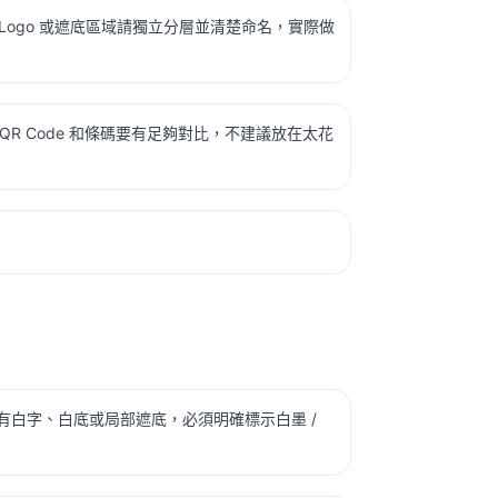
 Logo 或遮底區域請獨立分層並清楚命名，實際做
QR Code 和條碼要有足夠對比，不建議放在太花
有白字、白底或局部遮底，必須明確標示白墨 /