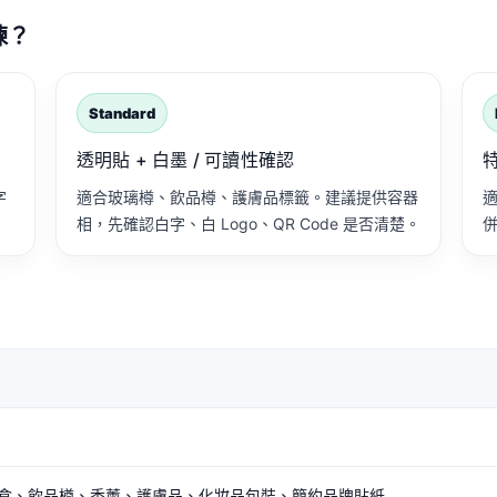
點揀？
Standard
透明貼 + 白墨 / 可讀性確認
字
適合玻璃樽、飲品樽、護膚品標籤。建議提供容器
相，先確認白字、白 Logo、QR Code 是否清楚。
盒、飲品樽、香薰、護膚品、化妝品包裝、簡約品牌貼紙