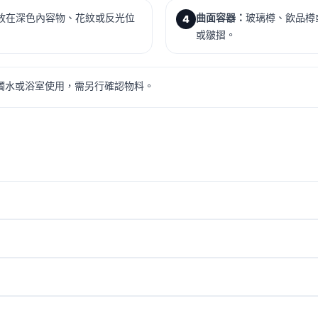
直接放在深色內容物、花紋或反光位
曲面容器：
玻璃樽、飲品樽
4
或皺摺。
觸水或浴室使用，需另行確認物料。