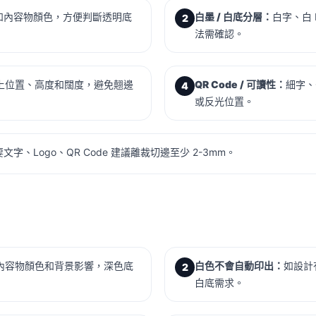
和內容物顏色，方便判斷透明底
白墨 / 白底分層：
白字、白
2
法需確認。
上位置、高度和闊度，避免翹邊
QR Code / 可讀性：
細字、
4
或反光位置。
、Logo、QR Code 建議離裁切邊至少 2-3mm。
內容物顏色和背景影響，深色底
白色不會自動印出：
如設計
2
白底需求。