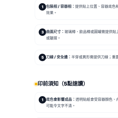
包裝相 / 容器相：
提供貼上位置、容器底色
1
效果。
曲面尺寸：
玻璃樽、飲品樽或圓罐需提供貼
3
或皺摺。
刀線 / 安全邊：
半穿或異形需提供刀線；重要文字
5
印前須知（5點速讀）
底色會影響成品：
透明貼紙會受容器顏色、
1
可能令文字不清。