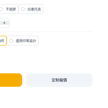
不過膠
白墨托底
稿件
選用印蕉設計
定制報價