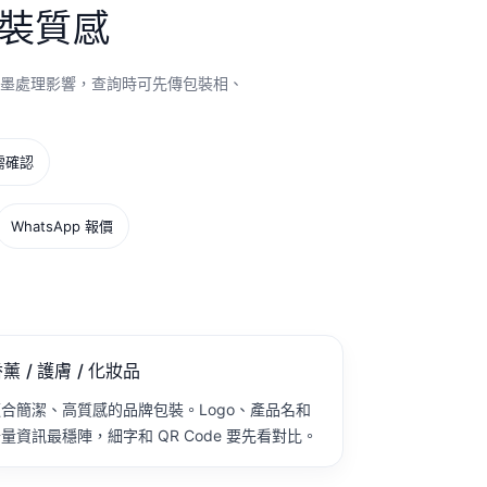
裝質感
墨處理影響，查詢時可先傳包裝相、
需確認
WhatsApp 報價
薰 / 護膚 / 化妝品
合簡潔、高質感的品牌包裝。Logo、產品名和
量資訊最穩陣，細字和 QR Code 要先看對比。