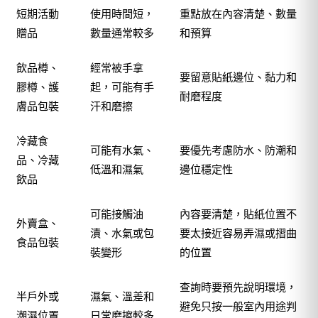
短期活動
使用時間短，
重點放在內容清楚、數量
贈品
數量通常較多
和預算
飲品樽、
經常被手拿
要留意貼紙邊位、黏力和
膠樽、護
起，可能有手
耐磨程度
膚品包裝
汗和磨擦
冷藏食
可能有水氣、
要優先考慮防水、防潮和
品、冷藏
低溫和濕氣
邊位穩定性
飲品
可能接觸油
內容要清楚，貼紙位置不
外賣盒、
漬、水氣或包
要太接近容易弄濕或摺曲
食品包裝
裝變形
的位置
查詢時要預先說明環境，
半戶外或
濕氣、溫差和
避免只按一般室內用途判
潮濕位置
日常磨擦較多