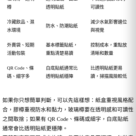
樽
透明貼紙
可讀性
冷藏飲品、濕
減少水氣影響邊位
防水、防潮貼紙
水環境
與視覺
外賣袋、短期
基本標籤貼紙，
控制成本，重點放
活動包裝
重點清楚易讀
清晰和數量
QR Code、條
白底貼紙通常比
比透明貼紙更易
碼、細字多
透明貼紙穩陣
讀，掃描風險較低
如果你只想簡單判斷，可以先這樣想：紙盒重視風格配
合，膠樽重視防水和黏力，玻璃樽要在透明感和可讀性
之間取捨；如果有 QR Code、條碼或細字，白底貼紙
通常會比透明貼紙更穩陣。