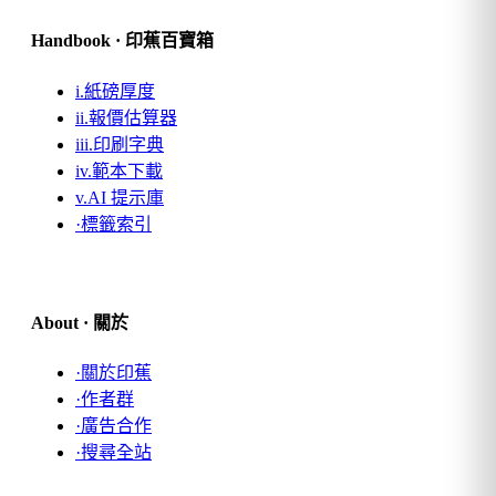
Handbook · 印蕉百寶箱
i.
紙磅厚度
ii.
報價估算器
iii.
印刷字典
iv.
範本下載
v.
AI 提示庫
·
標籤索引
About · 關於
·
關於印蕉
·
作者群
·
廣告合作
·
搜尋全站