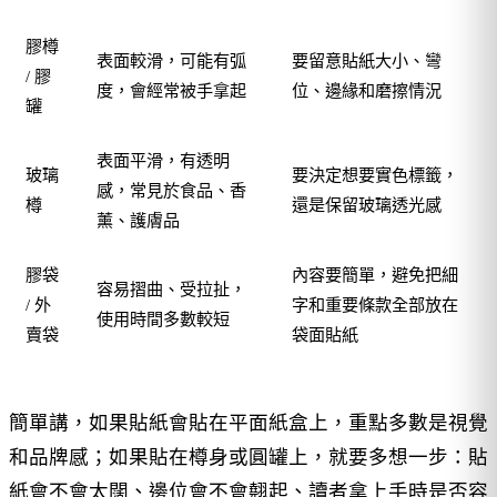
膠樽
表面較滑，可能有弧
要留意貼紙大小、彎
/ 膠
度，會經常被手拿起
位、邊緣和磨擦情況
罐
表面平滑，有透明
玻璃
要決定想要實色標籤，
感，常見於食品、香
樽
還是保留玻璃透光感
薰、護膚品
膠袋
內容要簡單，避免把細
容易摺曲、受拉扯，
/ 外
字和重要條款全部放在
使用時間多數較短
賣袋
袋面貼紙
簡單講，如果貼紙會貼在平面紙盒上，重點多數是視覺
和品牌感；如果貼在樽身或圓罐上，就要多想一步：貼
紙會不會太闊、邊位會不會翹起、讀者拿上手時是否容