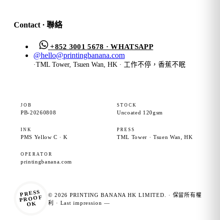
Contact · 聯絡
+852 3001 5678 · WHATSAPP
@
hello@printingbanana.com
·
TML Tower, Tsuen Wan, HK · 工作不停，香蕉不眠
JOB
STOCK
PB-20260808
Uncoated 120gsm
INK
PRESS
PMS Yellow C · K
TML Tower · Tsuen Wan, HK
OPERATOR
printingbanana.com
PRESS
© 2026 PRINTING BANANA HK LIMITED. · 保留所有權
PROOF
OK
利 · Last impression —