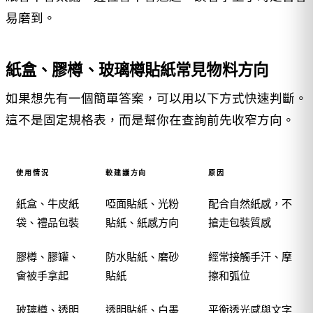
易磨到。
紙盒、膠樽、玻璃樽貼紙常見物料方向
如果想先有一個簡單答案，可以用以下方式快速判斷。
這不是固定規格表，而是幫你在查詢前先收窄方向。
使用情況
較建議方向
原因
紙盒、牛皮紙
啞面貼紙、光粉
配合自然紙感，不
袋、禮品包裝
貼紙、紙感方向
搶走包裝質感
膠樽、膠罐、
防水貼紙、磨砂
經常接觸手汗、摩
會被手拿起
貼紙
擦和弧位
玻璃樽、透明
透明貼紙、白墨
平衡透光感與文字