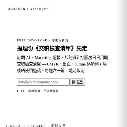
✍︎
SIGNED & APPROVED
FREE DOWNLOAD · 印蕉百寶箱
攞埋份《交稿檢查清單》先走
訂閱 AI × Marketing 週報，即刻攞到打版房日日用嘅
交稿檢查清單 — CMYK、出血、outline 逐項剔，以
後唔使怕退稿。每週六一篇，隨時取消。
攞清單
FREE · 隨時取消 · 不分享電郵
§
RELATED PLATES · 相關文章