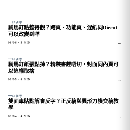
FIG. 01
印刷學
騎馬釘點整得靚？跨頁、功能頁、混紙同Diecut
可以改變到咩
→
08/06
· 5 MIN
FIG. 02
印刷學
騎馬釘紙張點揀？精裝書趕唔切，封面同內頁可
以這樣取捨
→
08/05
· 4 MIN
FIG. 03
印刷學
雙面車貼點解會反字？正反稿與異形刀模交稿教
學
→
08/04
· 4 MIN