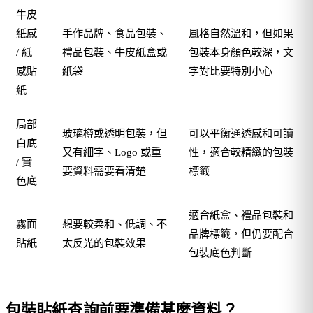
牛皮
紙感
手作品牌、食品包裝、
風格自然溫和，但如果
/ 紙
禮品包裝、牛皮紙盒或
包裝本身顏色較深，文
感貼
紙袋
字對比要特別小心
紙
局部
玻璃樽或透明包裝，但
可以平衡通透感和可讀
白底
又有細字、Logo 或重
性，適合較精緻的包裝
/ 實
要資料需要看清楚
標籤
色底
適合紙盒、禮品包裝和
霧面
想要較柔和、低調、不
品牌標籤，但仍要配合
貼紙
太反光的包裝效果
包裝底色判斷
包裝貼紙查詢前要準備甚麼資料？