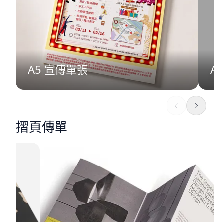
A5 宣傳單張
A
摺頁傳單