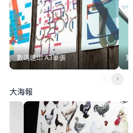
數碼速印 A3單張
數
大海報