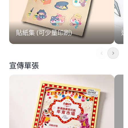
貼紙集 (可少量印刷)
透
宣傳單張