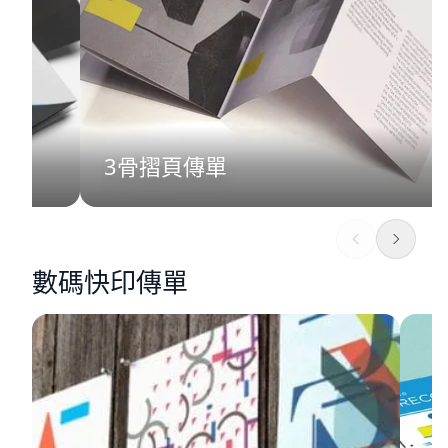
3骨摺頁傳單
數碼快印傳單