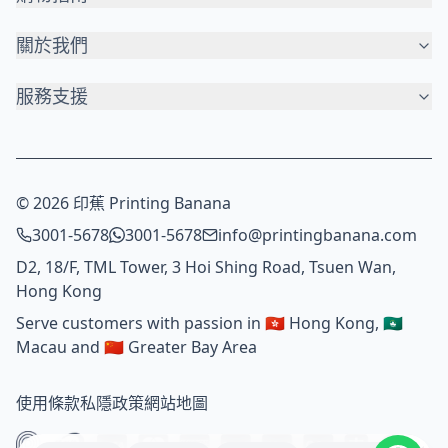
關於我們
服務支援
© 2026 印蕉 Printing Banana
3001-5678
3001-5678
info@printingbanana.com
D2, 18/F, TML Tower, 3 Hoi Shing Road, Tsuen Wan,
Hong Kong
Serve customers with passion in 🇭🇰 Hong Kong, 🇲🇴
Macau and 🇨🇳 Greater Bay Area
使用條款
私隱政策
網站地圖