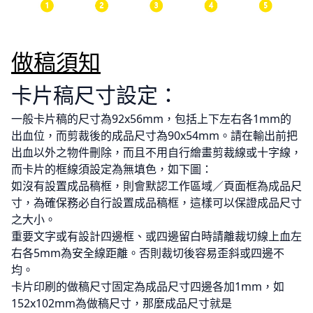
做稿須知
卡片稿尺寸設定：
一般卡片稿的尺寸為92x56mm，包括上下左右各1mm的
出血位，而剪裁後的成品尺寸為90x54mm。請在輸出前把
出血以外之物件刪除，而且不用自行繪畫剪裁線或十字線，
而卡片的框線須設定為無填色，如下圖：
如沒有設置成品稿框，則會默認工作區域／頁面框為成品尺
寸，為確保務必自行設置成品稿框，這樣可以保證成品尺寸
之大小。
重要文字或有設計四邊框、或四邊留白時請離裁切線上血左
右各5mm為安全線距離。否則裁切後容易歪斜或四邊不
均。
卡片印刷的做稿尺寸固定為成品尺寸四邊各加1mm，如
152x102mm為做稿尺寸，那麼成品尺寸就是