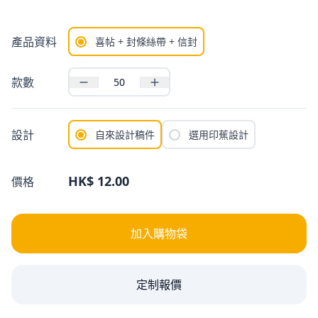
產品資料
喜帖 + 封條絲帶 + 信封
款數
設計
自來設計稿件
選用印蕉設計
HK$ 12.00
價格
加入購物袋
定制報價