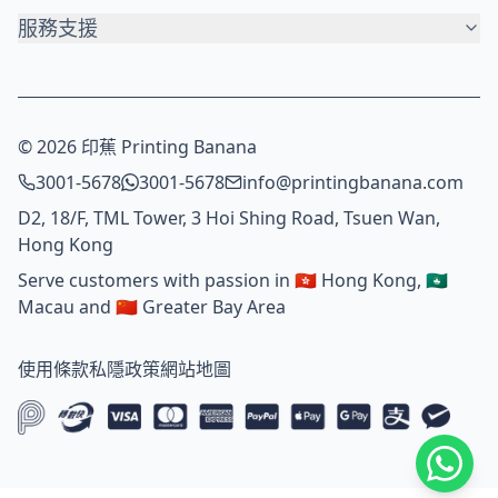
服務支援
© 2026 印蕉 Printing Banana
3001-5678
3001-5678
info@printingbanana.com
D2, 18/F, TML Tower, 3 Hoi Shing Road, Tsuen Wan,
Hong Kong
Serve customers with passion in 🇭🇰 Hong Kong, 🇲🇴
Macau and 🇨🇳 Greater Bay Area
使用條款
私隱政策
網站地圖