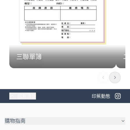
三聯單簿
二
回到頂部
印蕉動態
購物指南