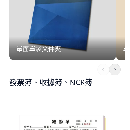
單面單袋文件夾
單
發票簿、收據簿、NCR簿