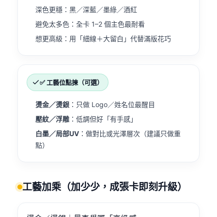
深色更穩：黑／深藍／墨綠／酒紅
避免太多色：全卡 1–2 個主色最耐看
想更高級：用「細線＋大留白」代替滿版花巧
✅ 工藝位點揀（可選）
燙金／燙銀
：只做 Logo／姓名位最醒目
壓紋／浮雕
：低調但好「有手感」
白墨／局部UV
：做對比或光澤層次（建議只做重
點）
工藝加乘（加少少，成張卡即刻升級）