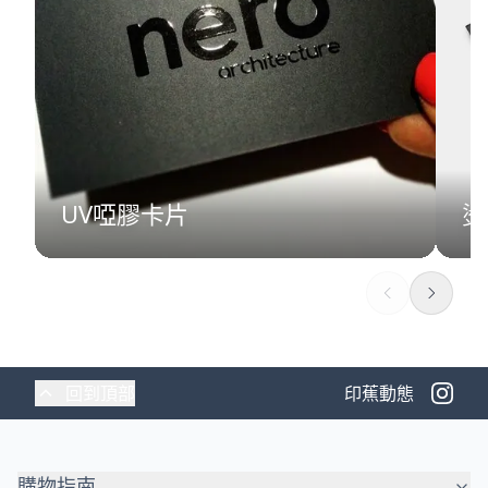
UV啞膠卡片
燙
回到頂部
印蕉動態
購物指南