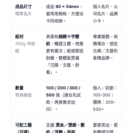
成品尺寸
成品
90 × 54mm
，
個人名片、公
標準名片
最常用規格，方便派
司名片、品牌
卡同收納。
小卡。
紙材
表面有
細緻十字壓
專業服務、商
300g 布紋
紋
，觸感立體、視覺
務場合、想走
紙
更有層次；紙張堅挺
古典／文藝形
耐磨，整體氣質偏
象嘅品牌。
「沉穩、文藝、耐
看」。
數量
100 / 200 / 300 /
個人／初創：
常用梯度
500
張（適合先試
100–300｜
款，再按需求加
團隊：300–
印）。
500+
可配工藝
支援
燙金／燙銀、壓
要更突出、更
（可選）
紋／浮雕、局部
有觸感記憶