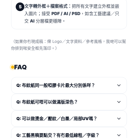
文字轉外框＋檔案格式：
把所有文字建立外框並嵌
5
入圖片；接受
PDF / AI / PSD
，如含工藝建議／只
交
AI
分層檔更穩陣。
（如果你冇現成稿：俾 Logo／文字資料／參考風格，我哋可以幫
你排到啱安全框先落印。）
FAQ
Q: 布紋紙同一般啞膠卡片最大分別係咩？
Q: 布紋紙可唔可以做滿版深色？
Q: 可以做燙金／壓紋／白墨／局部UV嗎？
Q: 工藝黑稿要點交？有冇最低線粗／字級？