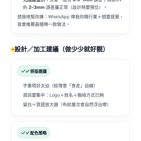
約
2–3mm
誤差屬正常（設計時要預位）。
想我哋幫你揀：WhatsApp 俾我你嘅行業＋想要感覺，
我會推薦最穩陣一款做法。
設計／加工建議（做少少就好靚）
✅ 排版建議
字重唔好太幼（紋理會「食走」幼線）
資訊要集中：Logo＋姓名＋聯絡方式已夠
留白＝質感放大器（布紋層次會自然浮出嚟）
✅ 配色策略