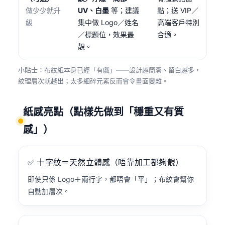
做少少就升
UV、白墨
等；建議
點；送 VIP／
級
集中做 Logo／姓名
高端客戶特別
／標題位，效果最
合適。
靚。
小貼士：布紋紙本身已經「有戲」——設計越簡潔、留白越多，
紋理層次就越出；太多細碎元素反而會令畫面變雜。
紙感亮點（點樣先做到「穩重又有質
感」）
✅ 十字紋＝天然立體感（唔靠加工都夠靚）
即使只係 Logo＋兩行字，都唔會「平」；布紋會幫你
自動加層次。