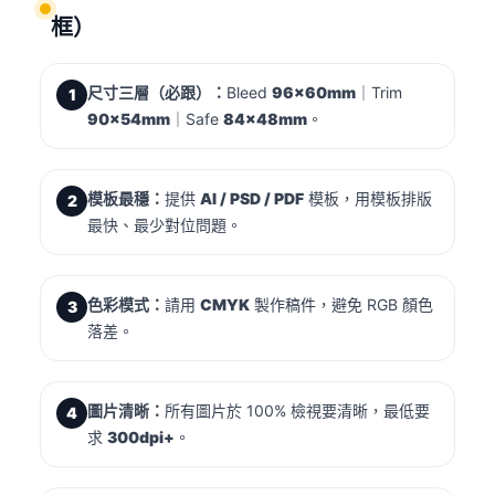
框）
尺寸三層（必跟）：
Bleed
96×60mm
｜Trim
1
90×54mm
｜Safe
84×48mm
。
模板最穩：
提供
AI / PSD / PDF
模板，用模板排版
2
最快、最少對位問題。
色彩模式：
請用
CMYK
製作稿件，避免 RGB 顏色
3
落差。
圖片清晰：
所有圖片於 100% 檢視要清晰，最低要
4
求
300dpi+
。