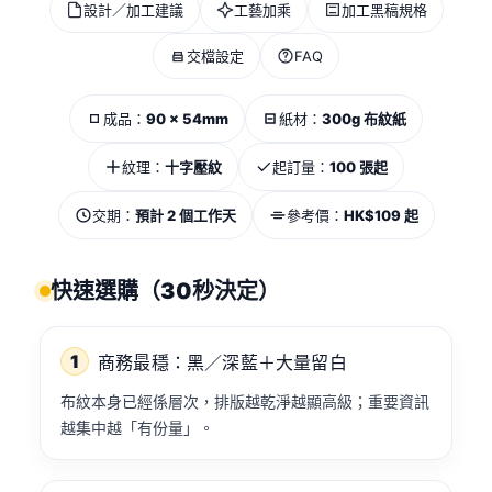
設計／加工建議
工藝加乘
加工黑稿規格
交檔設定
FAQ
成品：
90 × 54mm
紙材：
300g 布紋紙
紋理：
十字壓紋
起訂量：
100 張起
交期：
預計 2 個工作天
參考價：
HK$109 起
快速選購（30秒決定）
1
商務最穩：黑／深藍＋大量留白
布紋本身已經係層次，排版越乾淨越顯高級；重要資訊
越集中越「有份量」。