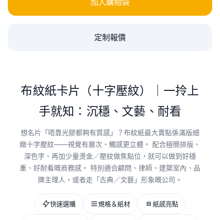
加入購物袋
定制報價
布紋紙卡片（十字壓紋）｜一拎上
手就知：沉穩、文藝、耐看
想名片「唔靠光膠都夠有質感」？布紋紙最大賣點係滿版細
緻十字壓紋——視覺有層次、觸感更立體。 配合極簡排版、
深色字、再加少量燙金／壓紋做焦點位，就可以做到好穩
重、好耐看嘅商務感。 特別適合顧問、律師、建築室內、品
牌主理人，或者走「古典／文藝」形象嘅公司。
快速選購
規格＆紙材
紙感亮點