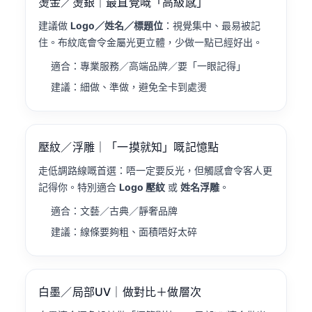
燙金／燙銀｜最直覺嘅「高級感」
建議做
Logo／姓名／標題位
：視覺集中、最易被記
住。布紋底會令金屬光更立體，少做一點已經好出。
適合：專業服務／高端品牌／要「一眼記得」
建議：細做、準做，避免全卡到處燙
壓紋／浮雕｜「一摸就知」嘅記憶點
走低調路線嘅首選：唔一定要反光，但觸感會令客人更
記得你。特別適合
Logo 壓紋
或
姓名浮雕
。
適合：文藝／古典／靜奢品牌
建議：線條要夠粗、面積唔好太碎
白墨／局部UV｜做對比＋做層次