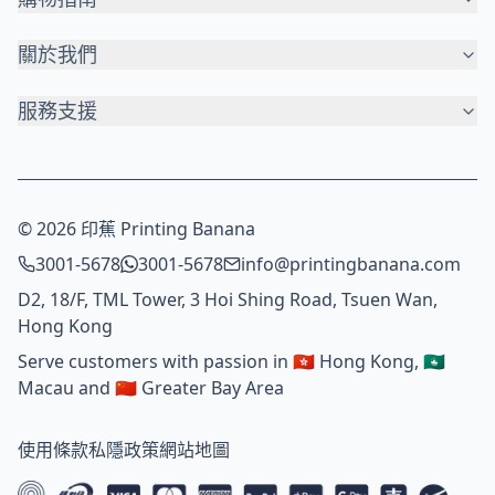
關於我們
服務支援
© 2026 印蕉 Printing Banana
3001-5678
3001-5678
info@printingbanana.com
D2, 18/F, TML Tower, 3 Hoi Shing Road, Tsuen Wan,
Hong Kong
Serve customers with passion in 🇭🇰 Hong Kong, 🇲🇴
Macau and 🇨🇳 Greater Bay Area
使用條款
私隱政策
網站地圖