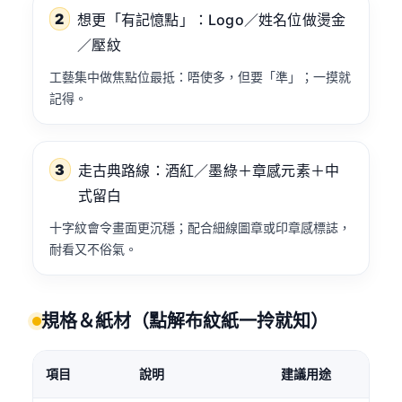
2
想更「有記憶點」：Logo／姓名位做燙金
／壓紋
工藝集中做焦點位最抵：唔使多，但要「準」；一摸就
記得。
3
走古典路線：酒紅／墨綠＋章感元素＋中
式留白
十字紋會令畫面更沉穩；配合細線圖章或印章感標誌，
耐看又不俗氣。
規格＆紙材（點解布紋紙一拎就知）
項目
說明
建議用途