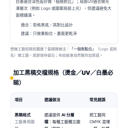
白墨適合深色設計做「極簡對比」；局部UV適合做光
澤層次（例如 Logo 或圖案局部上光），但建議避免大
面積鋪滿。
適合：型格黑底／高對比設計
建議：只做重點位，畫面更乾淨
想做工藝但唔知擺邊？最穩陣做法：
「一個焦點位」
（Logo 或姓
名）做工藝，其餘保持留白；布紋紙會自然幫你加質感。
加工黑稿交檔規格（燙金／UV／白墨必
睇）
項目
建議做法
常見錯誤
黑稿格式
建議提供
AI 分層
把工藝同
工藝專用圖
檔
：每種工藝獨立圖
CMYK 混埋