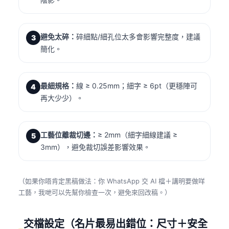
避免太碎：
碎細點/細孔位太多會影響完整度，建議
3
簡化。
最細規格：
線 ≥ 0.25mm；細字 ≥ 6pt（更穩陣可
4
再大少少）。
工藝位離裁切邊：
≥ 2mm（細字細線建議 ≥
5
3mm），避免裁切誤差影響效果。
（如果你唔肯定黑稿做法：你 WhatsApp 交 AI 檔＋講明要做咩
工藝，我哋可以先幫你檢查一次，避免來回改稿。）
交檔設定（名片最易出錯位：尺寸＋安全