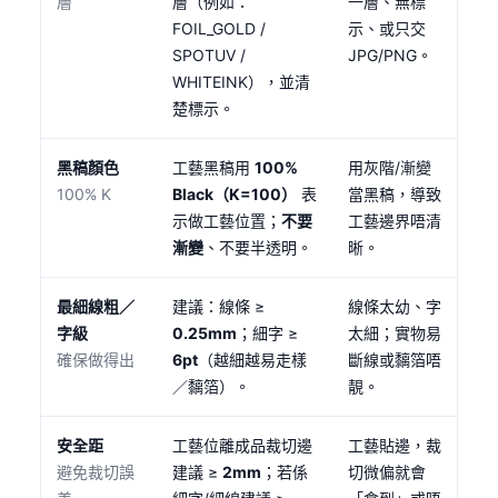
層
層（例如：
一層、無標
FOIL_GOLD /
示、或只交
SPOTUV /
JPG/PNG。
WHITEINK），並清
楚標示。
黑稿顏色
工藝黑稿用
100%
用灰階/漸變
100% K
Black（K=100）
表
當黑稿，導致
示做工藝位置；
不要
工藝邊界唔清
漸變
、不要半透明。
晰。
最細線粗／
建議：線條 ≥
線條太幼、字
字級
0.25mm
；細字 ≥
太細；實物易
確保做得出
6pt
（越細越易走樣
斷線或黐箔唔
／黐箔）。
靚。
安全距
工藝位離成品裁切邊
工藝貼邊，裁
避免裁切誤
建議 ≥
2mm
；若係
切微偏就會