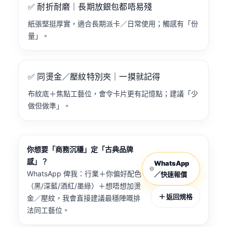
✅ 耐折耐磨｜長期放銀包都唔易殘
紙張堅挺厚實，適合長期派卡／日常使用；觸感有「份
量」。
✅ 同燙金／壓紋特別夾｜一摸就記得
布紋底＋焦點工藝位，會令卡片更有記憶點；建議「少
做但做準」。
你想要「商務沉穩」定「古典品牌
感」？
WhatsApp
WhatsApp 俾我：行業＋你偏好配色
／快速報價
（黑/深藍/酒紅/墨綠）＋想唔想加燙
返回規格
金／壓紋，我會直接建議最穩陣嘅排
法同工藝位。