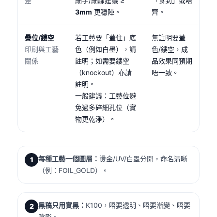
差
細字/細線建議 ≥
「食到」或唔
3mm
更穩陣。
齊。
疊位/鏤空
若工藝要「蓋住」底
無註明要蓋
印刷與工藝
色（例如白墨），請
色/鏤空，成
關係
註明；如需要鏤空
品效果同預期
（knockout）亦請
唔一致。
註明。
一般建議：工藝位避
免過多碎細孔位（實
物更乾淨）。
每種工藝一個圖層：
燙金/UV/白墨分開，命名清晰
1
（例：FOIL_GOLD）。
黑稿只用實黑：
K100，唔要透明、唔要漸變、唔要
2
陰影。