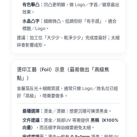
有色擊凸：
凹凸更明顯，做 Logo／字首／徽章最出
效果。
水晶凸字：
細緻微凸、低調但好「有手感」，適合
標題／Logo。
建議：加工位「大少少、乾淨少少」完成度最好；太細
碎會影響成形。
燙印工藝（Foil）示意（最易做出「高級焦
點」）
金屬箔反光＋細緻質感，通常只做 Logo／姓名位已經
好「高級」，唔需要做多。
最穩選擇：
燙金／燙銀｜想更沉穩可揀燙黑金。
文件建議：
燙金／局部UV 等需提供
黑稿（K100%
向量）
，而且細字與幼線要避免太細。
完成度提示：
燙金一般有
0.5–1mm
誤差；局部UV