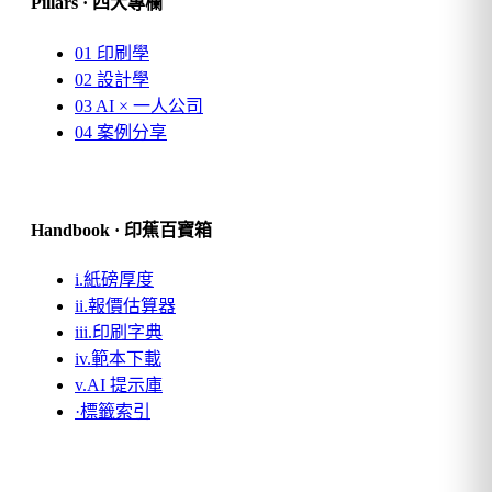
Pillars · 四大專欄
01
印刷學
02
設計學
03
AI × 一人公司
04
案例分享
Handbook · 印蕉百寶箱
i.
紙磅厚度
ii.
報價估算器
iii.
印刷字典
iv.
範本下載
v.
AI 提示庫
·
標籤索引