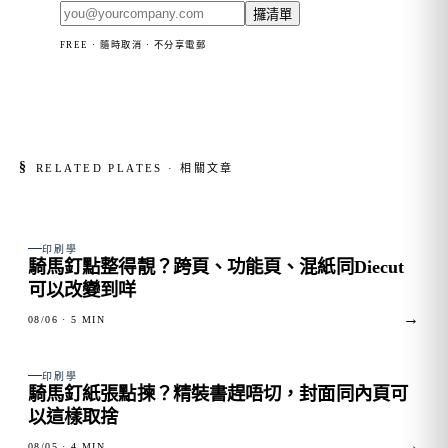
攞清單
FREE · 隨時取消 · 不分享電郵
§
RELATED PLATES · 相關文章
FIG. 01
印刷學
騎馬釘點整得靚？跨頁、功能頁、混紙同Diecut
可以改變到咩
→
08/06
· 5 MIN
FIG. 02
印刷學
騎馬釘紙張點揀？精裝書趕唔切，封面同內頁可
以這樣取捨
→
08/05
· 4 MIN