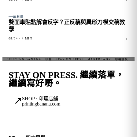
FIG. 03
印刷學
雙面車貼點解會反字？正反稿與異形刀模交稿教
學
→
08/04
· 4 MIN
STAY ON PRESS.
繼續落單，
繼續寫好嘢。
SHOP · 印蕉店鋪
↗
printingbanana.com