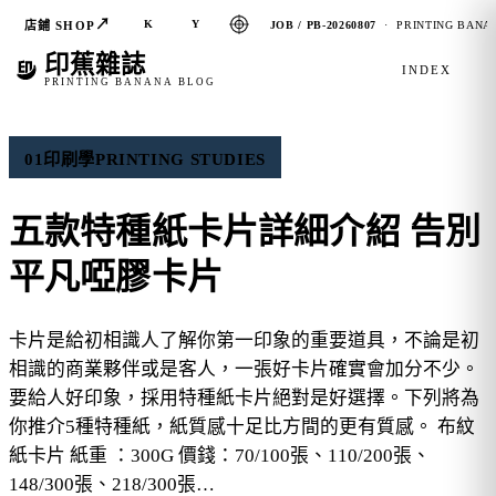
↗
K
Y
店鋪 SHOP
JOB / PB-20260807
· PRINTING BANAN
印蕉雜誌
INDEX
PRINTING BANANA BLOG
01
印刷學
PRINTING STUDIES
五款特種紙卡片詳細介紹 告別
平凡啞膠卡片
卡片是給初相識人了解你第一印象的重要道具，不論是初
相識的商業夥伴或是客人，一張好卡片確實會加分不少。
要給人好印象，採用特種紙卡片絕對是好選擇。下列將為
你推介5種特種紙，紙質感十足比方間的更有質感。 布紋
紙卡片 紙重 ：300G 價錢：70/100張、110/200張、
148/300張、218/300張…