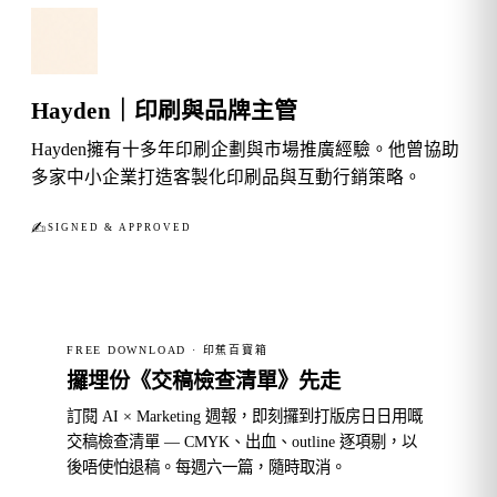
Hayden｜印刷與品牌主管
Hayden擁有十多年印刷企劃與市場推廣經驗。他曾協助
多家中小企業打造客製化印刷品與互動行銷策略。
✍︎
SIGNED & APPROVED
FREE DOWNLOAD · 印蕉百寶箱
攞埋份《交稿檢查清單》先走
訂閱 AI × Marketing 週報，即刻攞到打版房日日用嘅
交稿檢查清單 — CMYK、出血、outline 逐項剔，以
後唔使怕退稿。每週六一篇，隨時取消。