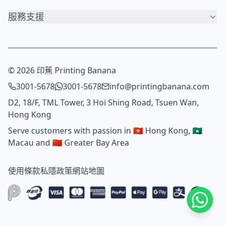
服務支援
© 2026 印蕉 Printing Banana
3001-5678
3001-5678
info@printingbanana.com
D2, 18/F, TML Tower, 3 Hoi Shing Road, Tsuen Wan,
Hong Kong
Serve customers with passion in 🇭🇰 Hong Kong, 🇲🇴
Macau and 🇨🇳 Greater Bay Area
使用條款
私隱政策
網站地圖