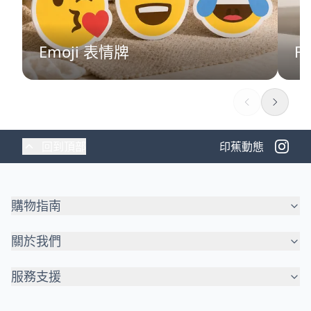
Emoji 表情牌
F
回到頂部
印蕉動態
購物指南
關於我們
服務支援