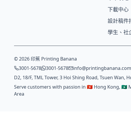
下載中心
設計稿件
學生、社
© 2026 印蕉 Printing Banana
3001-5678
3001-5678
info@printingbanana.co
D2, 18/F, TML Tower, 3 Hoi Shing Road, Tsuen Wan, 
Serve customers with passion in 🇭🇰 Hong Kong, 🇲🇴 
Area