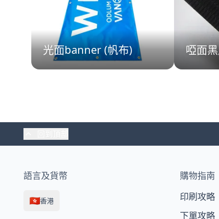
er
光面banner (帆布)
啞面黑底
回到頂部
語言及貨幣
購物指南
印刷攻略
🇭🇰
香港
下單攻略