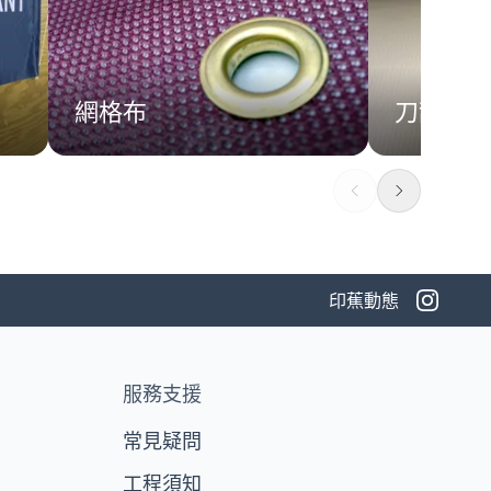
網格布
刀刮布
印蕉動態
服務支援
常見疑問
工程須知