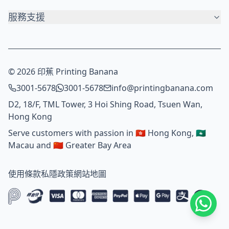
服務支援
© 2026 印蕉 Printing Banana
3001-5678
3001-5678
info@printingbanana.com
D2, 18/F, TML Tower, 3 Hoi Shing Road, Tsuen Wan,
Hong Kong
Serve customers with passion in 🇭🇰 Hong Kong, 🇲🇴
Macau and 🇨🇳 Greater Bay Area
使用條款
私隱政策
網站地圖