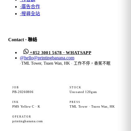
·
廣告合作
·
搜尋全站
Contact · 聯絡
+852 3001 5678 · WHATSAPP
@
hello@printingbanana.com
·
TML Tower, Tsuen Wan, HK · 工作不停，香蕉不眠
JOB
STOCK
PB-20260806
Uncoated 120gsm
INK
PRESS
PMS Yellow C · K
TML Tower · Tsuen Wan, HK
OPERATOR
printingbanana.com