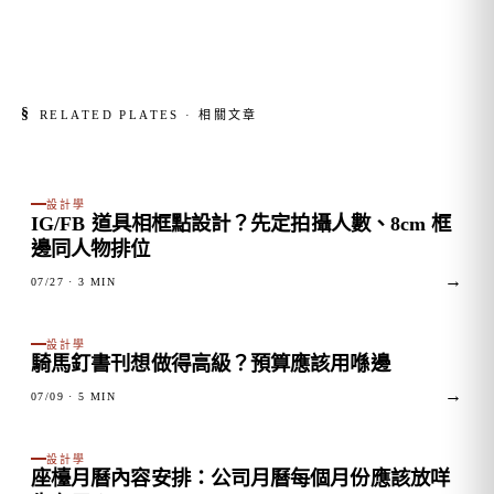
§
RELATED PLATES · 相關文章
FIG. 01
設計學
IG/FB 道具相框點設計？先定拍攝人數、8cm 框
邊同人物排位
→
07/27
· 3 MIN
FIG. 02
設計學
騎馬釘書刊想做得高級？預算應該用喺邊
→
07/09
· 5 MIN
FIG. 03
設計學
座檯月曆內容安排：公司月曆每個月份應該放咩