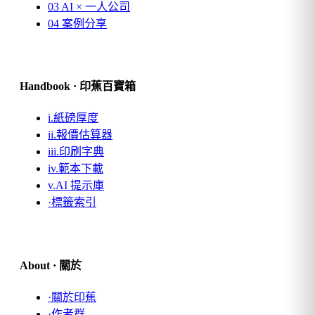
03
AI × 一人公司
04
案例分享
Handbook · 印蕉百寶箱
i.
紙磅厚度
ii.
報價估算器
iii.
印刷字典
iv.
範本下載
v.
AI 提示庫
·
標籤索引
About · 關於
·
關於印蕉
·
作者群