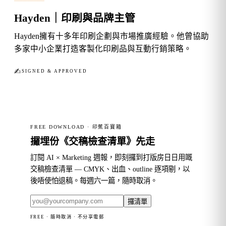
Hayden｜印刷與品牌主管
Hayden擁有十多年印刷企劃與市場推廣經驗。他曾協助
多家中小企業打造客製化印刷品與互動行銷策略。
✍︎
SIGNED & APPROVED
FREE DOWNLOAD · 印蕉百寶箱
攞埋份《交稿檢查清單》先走
訂閱 AI × Marketing 週報，即刻攞到打版房日日用嘅
交稿檢查清單 — CMYK、出血、outline 逐項剔，以
後唔使怕退稿。每週六一篇，隨時取消。
攞清單
FREE · 隨時取消 · 不分享電郵