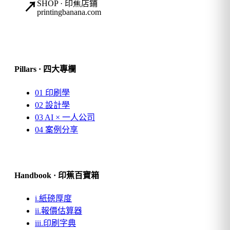
SHOP · 印蕉店鋪
↗
printingbanana.com
Pillars · 四大專欄
01
印刷學
02
設計學
03
AI × 一人公司
04
案例分享
Handbook · 印蕉百寶箱
i.
紙磅厚度
ii.
報價估算器
iii.
印刷字典