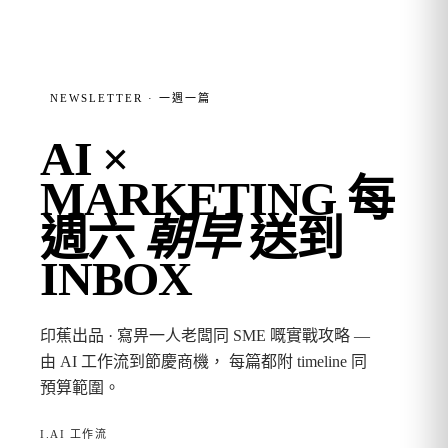
NEWSLETTER · 一週一篇
AI ×
MARKETING
每
週六
朝早
送到
INBOX
印蕉出品 · 寫畀一人老闆同 SME 嘅實戰攻略 —
由 AI 工作流到節慶商機， 每篇都附 timeline 同
預算範圍。
I.
AI 工作流