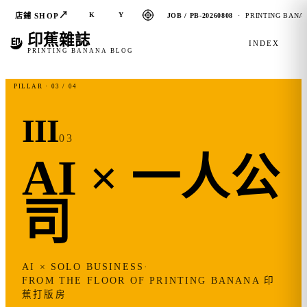
↗
K
Y
店鋪 SHOP
JOB / PB-20260808
· PRINTING BANAN
印蕉雜誌
INDEX
PRINTING BANANA BLOG
PILLAR · 03 / 04
III
03
AI × 一人公
司
AI × SOLO BUSINESS
·
FROM THE FLOOR OF PRINTING BANANA 印
蕉打版房