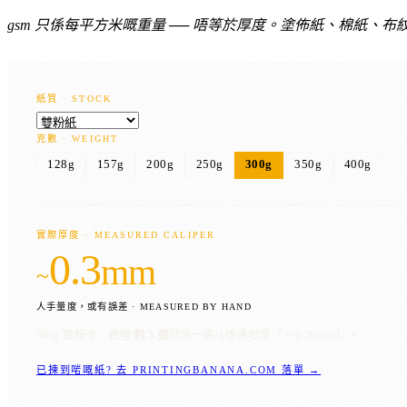
gsm 只係每平方米嘅重量 ── 唔等於厚度。塗佈紙、棉紙
紙質 · STOCK
克數 · WEIGHT
128g
157g
200g
250g
300g
350g
400g
實際厚度 · MEASURED CALIPER
0.3
mm
~
人手量度，或有誤差 · MEASURED BY HAND
300g 雙粉卡 ·
疊埋
約 3 張
就係一張八達通咁厚（ ≈ 0.76 mm）。
已揀到啱嘅紙? 去 PRINTINGBANANA.COM 落單 →