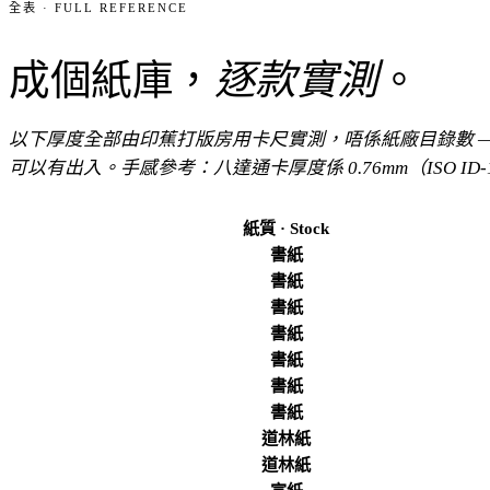
全表 · FULL REFERENCE
成個紙庫，
逐款實測
。
以下厚度全部由印蕉打版房用卡尺實測，唔係紙廠目錄數 —
可以有出入。手感參考：八達通卡厚度係 0.76mm（ISO ID-
紙質 · Stock
書紙
書紙
書紙
書紙
書紙
書紙
書紙
道林紙
道林紙