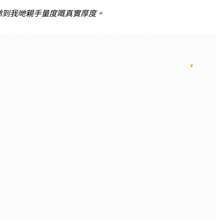
時睇到我哋親手量度嘅真實厚度。