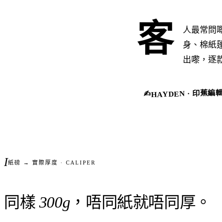
客
人最常問
身、棉紙
出嚟，逐
HAYDEN · 印蕉編
✍︎
紙磅 → 實際厚度 · CALIPER
同樣
300g
，唔同紙就唔同厚。