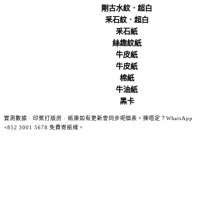
剛古水紋．超白
釆石紋．超白
釆石紙
絲趣紋紙
牛皮紙
牛皮紙
棉紙
牛油紙
黑卡
實測數據 · 印蕉打版房 · 紙庫如有更新會同步呢個表。揀唔定？WhatsApp
+852 3001 5678 免費寄紙樣。