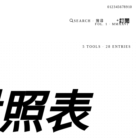
0
1
2
3
4
5
6
7
8
9
10
+
訂閱
SEARCH · 搜尋
FOL. 1 · MMXXVI
5 TOOLS · 28 ENTRIES
照表