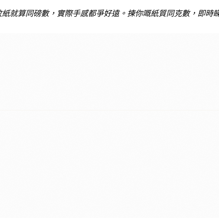
、布紋紙就算同磅數，實際手感都爭好遠。揀你嘅紙質同克數，即