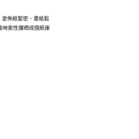
。塗佈紙緊密、書紙鬆
我哋索性攞晒成個紙庫