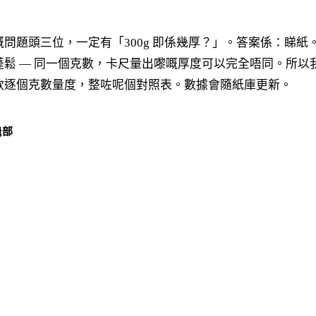
嘅問題頭三位，一定有「300g 即係幾厚？」。答案係：睇紙
蓬鬆 — 同一個克數，卡尺量出嚟嘅厚度可以完全唔同。所以
款逐個克數量度，整咗呢個對照表。數據會隨紙庫更新。
輯部