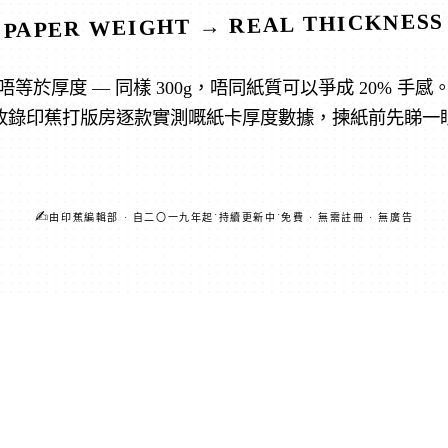
PAPER WEIGHT → REAL THICKNESS
m 唔等於厚度 — 同樣 300g，唔同紙質可以爭成 20% 手感
收錄印蕉打版房逐款實測嘅紙卡厚度數據，揀紙前先睇一
✍︎
·
·
由印蕉編輯部 · 自二〇一九年起
持續更新中
免費 · 無需註冊 · 無廣告