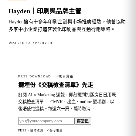
Hayden｜印刷與品牌主管
Hayden擁有十多年印刷企劃與市場推廣經驗。他曾協助
多家中小企業打造客製化印刷品與互動行銷策略。
✍︎
SIGNED & APPROVED
FREE DOWNLOAD · 印蕉百寶箱
攞埋份《交稿檢查清單》先走
訂閱 AI × Marketing 週報，即刻攞到打版房日日用嘅
交稿檢查清單 — CMYK、出血、outline 逐項剔，以
後唔使怕退稿。每週六一篇，隨時取消。
攞清單
FREE · 隨時取消 · 不分享電郵