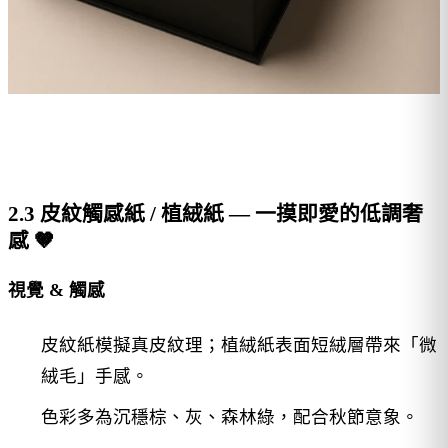
2.3 皮紋觸感紙 / 植絨紙 — 一摸即愛的低調奢
感 🤎
視覺 & 觸感
皮紋紙模擬真皮紋理；植絨紙表面短絨層帶來「微
絨毛」手感。
色彩多為沉穩棕、灰、森林綠，配合秋節意象。