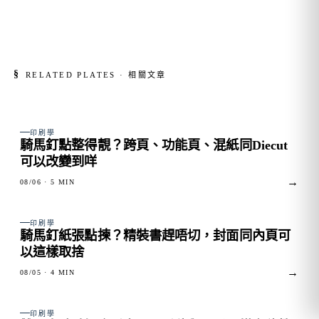
§
RELATED PLATES · 相關文章
FIG. 01
印刷學
騎馬釘點整得靚？跨頁、功能頁、混紙同Diecut
可以改變到咩
→
08/06
· 5 MIN
FIG. 02
印刷學
騎馬釘紙張點揀？精裝書趕唔切，封面同內頁可
以這樣取捨
→
08/05
· 4 MIN
FIG. 03
印刷學