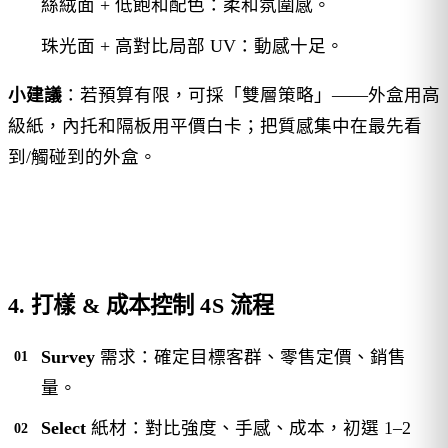
絲絨面 + 低飽和配色：柔和氛圍感。
珠光面 + 高對比局部 UV：動感十足。
小建議
：若預算有限，可採「雙層策略」——外盒用高
級紙，內托和隔板用平價白卡；把質感集中在最先看
到/觸碰到的外盒。
4. 打樣 & 成本控制 4S 流程
Survey
需求：確定目標客群、零售定價、銷售
量。
Select
紙材：對比強度、手感、成本，初選 1–2