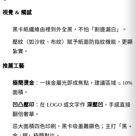
視覺 & 觸感
黑卡紙纖維由裡到外全黑，不怕「割邊漏白」。
壓紋（如沙紋、布紋）賦予紙面防指紋機能，更顯
紮實。
推薦工藝
極簡燙金
：一抹金屬光即成焦點，建議區域 ≤ 10%
面積。
凹凸壓印
：在 LOGO 或文字作
深壓凹
，手感直接
翻倍奢華。
忌大面積四色印刷，黑卡吸墨難顯色；主打「黑 +
金 / 銀」極簡對比。