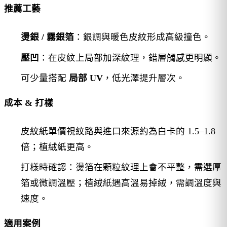
推薦工藝
燙銀 / 霧銀箔
：銀調與暖色皮紋形成高級撞色。
壓凹
：在皮紋上局部加深紋理，錯層觸感更明顯。
可少量搭配
局部 UV
，低光澤提升層次。
成本 & 打樣
皮紋紙單價視紋路與進口來源約為白卡的 1.5–1.8
倍；植絨紙更高。
打樣時確認：燙箔在顆粒紋理上會不平整，需選厚
箔或微調溫壓；植絨紙遇高溫易掉絨，需調溫度與
速度。
適用案例