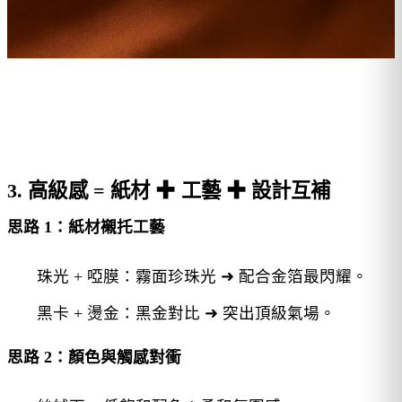
3. 高級感 = 紙材 ✚ 工藝 ✚ 設計互補
思路 1：紙材襯托工藝
珠光 + 啞膜：霧面珍珠光 ➜ 配合金箔最閃耀。
黑卡 + 燙金：黑金對比 ➜ 突出頂級氣場。
思路 2：顏色與觸感對衝