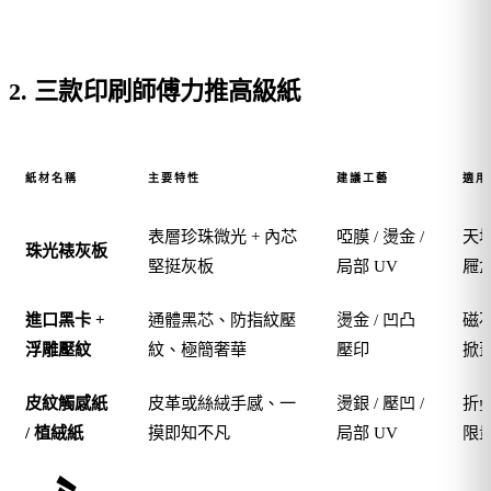
2. 三款印刷師傅力推高級紙
紙材名稱
主要特性
建議工藝
適用
表層珍珠微光 + 內芯
啞膜 / 燙金 /
天
珠光裱灰板
堅挺灰板
局部 UV
屜
進口黑卡 +
通體黑芯、防指紋壓
燙金 / 凹凸
磁
浮雕壓紋
紋、極簡奢華
壓印
掀
皮紋觸感紙
皮革或絲絨手感、一
燙銀 / 壓凹 /
折
/ 植絨紙
摸即知不凡
局部 UV
限