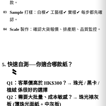
款。
Sample
打樣：白模✔ 工藝樣✔ 實樣✔ 每步都先確
認。
Scale
製作：確認大貨報價、排產期、品質監控。
5. 快速自測──你適合哪款紙？
Q1
：客單價高於 HK$300？→
珠光 / 黑卡 /
植絨
係很好的選擇
Q2
：需要大批量、成本敏感？→
珠光裱灰
板 (薄珠光面紙 + 中灰板)