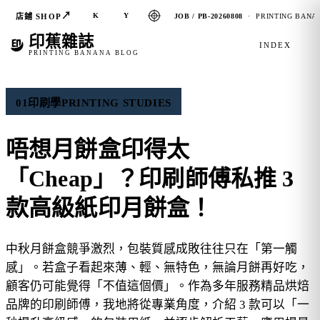
↗
K
Y
店鋪 SHOP
JOB / PB-20260808
· PRINTING BANAN
印蕉雜誌
INDEX
PRINTING BANANA BLOG
01
印刷學
PRINTING STUDIES
唔想月餅盒印得太
「Cheap」？印刷師傅私推 3
款高級紙印月餅盒！
中秋月餅盒競爭激烈，包裝質感成敗往往只在「第一觸
感」。若盒子看起來薄、輕、無特色，無論月餅再好吃，
顧客仍可能覺得「不值這個價」。作為多年服務精品烘焙
品牌的印刷師傅，我地將從專業角度，介紹 3 款可以「一