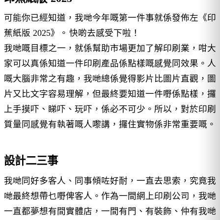
可能你已經知道，我哋今年嘅第一件事就係發佈左《印
蕉紙版 2025》。
快啲去感受下啦！
我哋嘅目標之一，就係幫助市場更加了解印刷業，咁大
家可以真係知道一件印刷產品係點樣嘅感覺同效果。人
嘅大腦非常之有趣，我哋總係覺得影片比圖片直觀，圖
片又比文字容易理解，但最終要知道一件嘢係點樣，攞
上手摸吓、睇吓、玩吓，係必不可少。所以，對於印刷
質量同感覺有執著嘅人嚟講，攞住實物係非常重要嘅。
設計二三事
我哋同好多客人、同事傾咗好耐，一直去思索，究竟我
哋最終想帶乜嘢俾客人。作為一間網上印刷公司，我哋
一直都夢想有間實體店，一間有門、有裝飾、仲有我哋