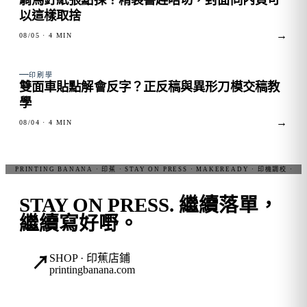
以這樣取捨
→
08/05
· 4 MIN
FIG. 03
印刷學
雙面車貼點解會反字？正反稿與異形刀模交稿教
學
→
08/04
· 4 MIN
STAY ON PRESS.
繼續落單，
繼續寫好嘢。
SHOP · 印蕉店鋪
↗
printingbanana.com