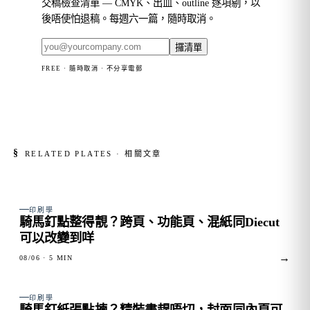
交稿檢查清單 — CMYK、出血、outline 逐項剔，以
後唔使怕退稿。每週六一篇，隨時取消。
攞清單
FREE · 隨時取消 · 不分享電郵
§
RELATED PLATES · 相關文章
FIG. 01
印刷學
騎馬釘點整得靚？跨頁、功能頁、混紙同Diecut
可以改變到咩
→
08/06
· 5 MIN
FIG. 02
印刷學
騎馬釘紙張點揀？精裝書趕唔切，封面同內頁可