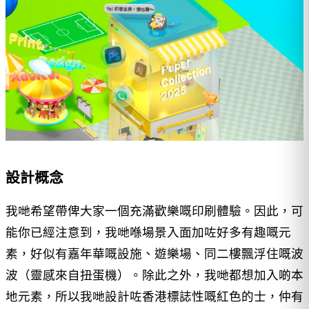
設計概念
我哋希望帶俾大家一個充滿歡樂嘅印刷體驗。因此，可
能你已經注意到，我哋喺場景入面加咗好多有趣嘅元
素，好似有嘉年華嘅設施、遊樂場、同二樓飄浮住嘅波
波（靈感來自扭蛋機）。除此之外，我哋都想加入啲本
地元素，所以我哋設計咗香港標誌性嘅紅色的士，仲有