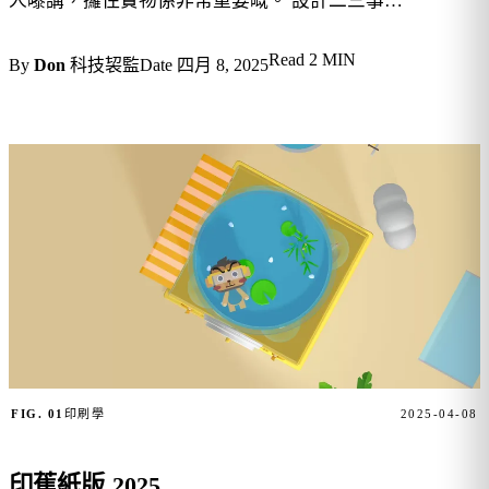
人嚟講，攞住實物係非常重要嘅。 設計二三事…
Read
2 MIN
By
Don
科技袃監
Date
四月 8, 2025
FIG. 01
印刷學
2025-04-08
印蕉紙版 2025