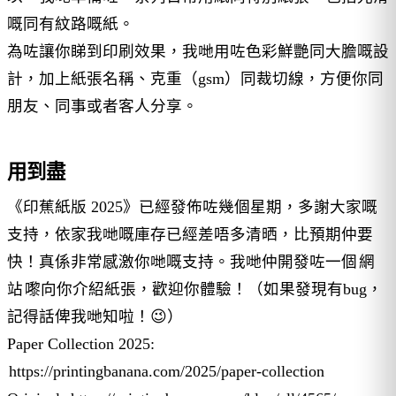
嘅同有紋路嘅紙。
為咗讓你睇到印刷效果，我哋用咗色彩鮮艷同大膽嘅設
計，加上紙張名稱、克重（gsm）同裁切線，方便你同
朋友、同事或者客人分享。
用到盡
《印蕉紙版 2025》已經發佈咗幾個星期，多謝大家嘅
支持，依家我哋嘅庫存已經差唔多清晒，比預期仲要
快！真係非常感激你哋嘅支持。我哋仲開發咗一個
網
站
嚟向你介紹紙張，歡迎你體驗！（如果發現有bug，
記得話俾我哋知啦！😉）
Paper Collection 2025:
https://printingbanana.com/2025/paper-collection