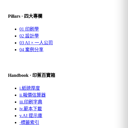
Pillars · 四大專欄
01
印刷學
02
設計學
03
AI × 一人公司
04
案例分享
Handbook · 印蕉百寶箱
i.
紙磅厚度
ii.
報價估算器
iii.
印刷字典
iv.
範本下載
v.
AI 提示庫
·
標籤索引