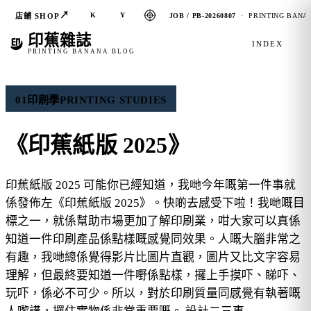
↗
K
Y
店鋪 SHOP
JOB / PB-20260807
· PRINTING BANAN
印蕉雜誌
INDEX
PRINTING BANANA BLOG
01
印刷學
PRINTING STUDIES
《印蕉紙版 2025》
印蕉紙版 2025 可能你已經知道，我哋今年嘅第一件事就
係發佈左《印蕉紙版 2025》。快啲去感受下啦！我哋嘅目
標之一，就係幫助市場更加了解印刷業，咁大家可以真係
知道一件印刷產品係點樣嘅感覺同效果。人嘅大腦非常之
有趣，我哋總係覺得影片比圖片直觀，圖片又比文字容易
理解，但最終要知道一件嘢係點樣，攞上手摸吓、睇吓、
玩吓，係必不可少。所以，對於印刷質量同感覺有執著嘅