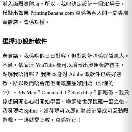
喺入面嘅實體店。所以，我哋決定設計一個3D場景，
模擬出如果 PrintingBanana.com 真係為客人開一間專屬
實體店，會係點樣。
選擇3D設計軟件
老實講，我係嗰個日日對客，但對設計唔係好識嘅人。
不過，依家連 YouTube 都可以培養出奧運金牌得主，
點解我唔得呢？ 我哋本身對 Adobe 嘅軟件已經好熟
悉，所以反而唔會用佢哋嘅產品嚟開始（你懂的
^^）。3ds Max？Cinema 4D？SketchUp？都唔係。我只
係想開開心心咁開始學習。喺網絡世界搜羅一翻之後，
我發現咗
Spline
，當發現可以即刻將設計變成可互動嘅
遊戲，一睇就愛上咗，真係好正！