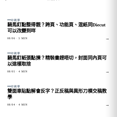
FIG. 01
印刷學
騎馬釘點整得靚？跨頁、功能頁、混紙同Diecut
可以改變到咩
→
08/06
· 5 MIN
FIG. 02
印刷學
騎馬釘紙張點揀？精裝書趕唔切，封面同內頁可
以這樣取捨
→
08/05
· 4 MIN
FIG. 03
印刷學
雙面車貼點解會反字？正反稿與異形刀模交稿教
學
→
08/04
· 4 MIN