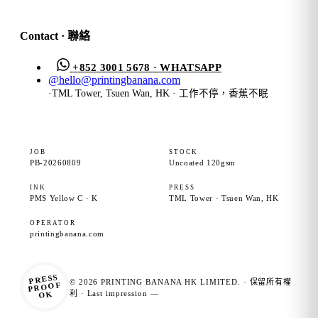
Contact · 聯絡
+852 3001 5678 · WHATSAPP
@
hello@printingbanana.com
·
TML Tower, Tsuen Wan, HK · 工作不停，香蕉不眠
JOB
STOCK
PB-20260809
Uncoated 120gsm
INK
PRESS
PMS Yellow C · K
TML Tower · Tsuen Wan, HK
OPERATOR
printingbanana.com
PRESS
© 2026 PRINTING BANANA HK LIMITED. · 保留所有權
PROOF
OK
利 · Last impression —