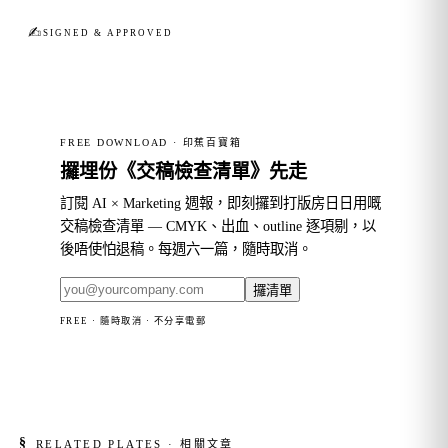
✍︎
SIGNED & APPROVED
FREE DOWNLOAD · 印蕉百寶箱
攞埋份《交稿檢查清單》先走
訂閱 AI × Marketing 週報，即刻攞到打版房日日用嘅
交稿檢查清單 — CMYK、出血、outline 逐項剔，以
後唔使怕退稿。每週六一篇，隨時取消。
攞清單
FREE · 隨時取消 · 不分享電郵
§
RELATED PLATES · 相關文章