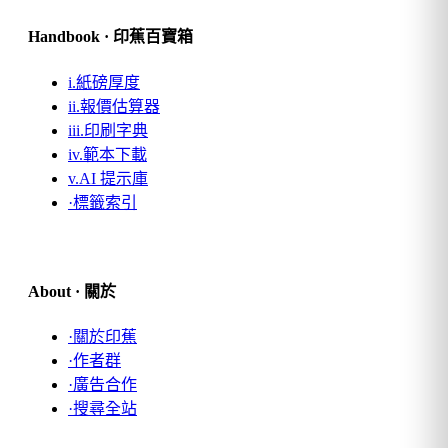
Handbook · 印蕉百寶箱
i.
紙磅厚度
ii.
報價估算器
iii.
印刷字典
iv.
範本下載
v.
AI 提示庫
·
標籤索引
About · 關於
·
關於印蕉
·
作者群
·
廣告合作
·
搜尋全站