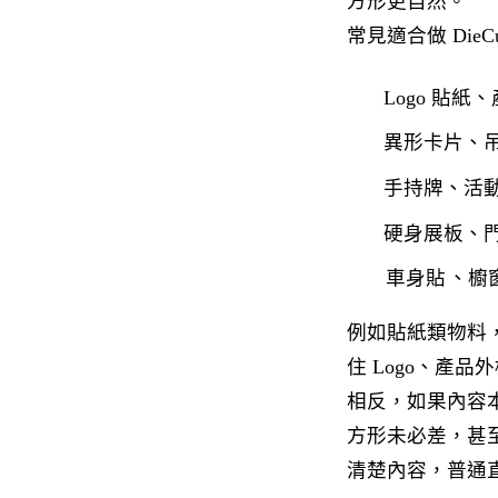
方形更自然。
常見適合做 Die
Logo 貼
異形卡片、
手持牌、活
硬身展板、
車身貼
、櫥
例如貼紙類物料
住 Logo、產
相反，如果內容
方形未必差，甚至
清楚內容，普通