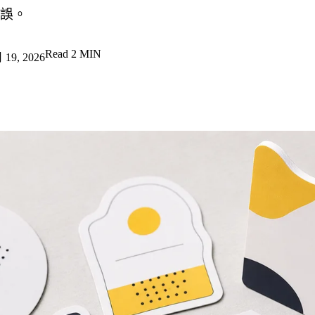
誤。
Read
2 MIN
19, 2026