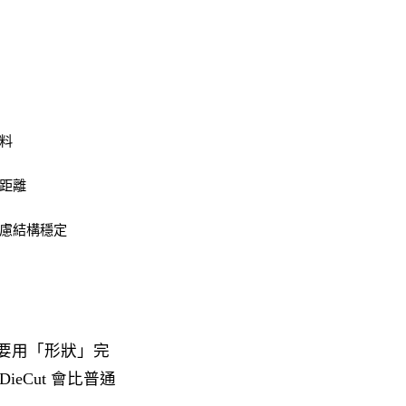
料
距離
慮結構穩定
需要用「形狀」完
eCut 會比普通