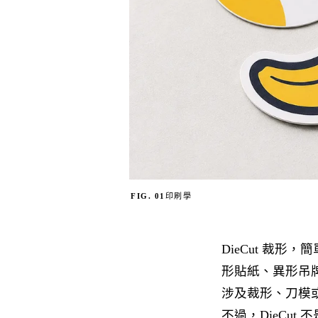
FIG. 01
印刷學
DieCut 裁
形貼紙、異形吊
涉及裁形、刀模
不過，DieCu