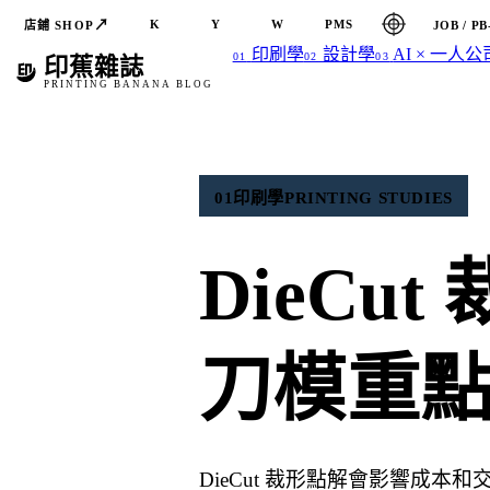
↗
K
Y
W
PMS
店鋪 SHOP
JOB / PB
印刷學
設計學
AI × 一人公
01
02
03
印蕉雜誌
PRINTING BANANA BLOG
01
印刷學
PRINTING STUDIES
DieC
刀模重
DieCut 裁形點解會影響成