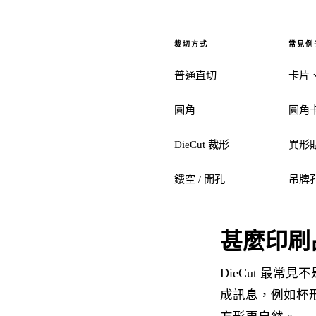
裁切方式
常見例
普通直切
卡片
圓角
圓角
DieCut 裁形
異形
鏤空 / 開孔
吊牌
甚麼印刷品
DieCut 最
成訊息，例如杯形