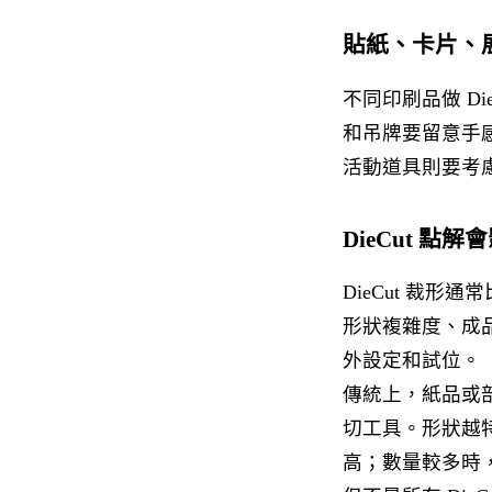
貼紙、卡片、展
不同印刷品做 D
和吊牌要留意手感
活動道具則要考
DieCut 點
DieCut 裁
形狀複雜度、成
外設定和試位。
傳統上，紙品或
切工具。形狀越
高；數量較多時