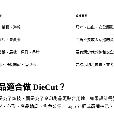
子
設計重點
、單張、海報
尺寸、出血、安全距離
卡片、會員卡
四角不要放太貼邊的資
貼紙、展板、道具、吊牌
要有清楚裁剪線和安全
孔、包裝開窗、造型卡
要標示切走位置，並考
適合做 DieCut？
常見不是為了炫技，而是為了令印刷品更貼合用途。如果設計
、心形、產品輪廓、角色公仔、Logo 外框或箭嘴指示，Di