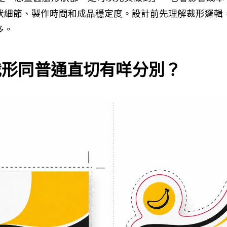
狀細節、製作時間和成品穩定度。設計前先理解裁形邏輯
多。
t 裁形同普通直切有咩分別？