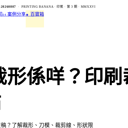
-20260807
· PRINTING BANANA · 印蕉 · 第 3 期 · MMXXVI
司
案例分享
百寶箱
04
★
ut 裁形係咩？印
點
本和交稿？了解裁形、刀模、裁剪線、形狀限