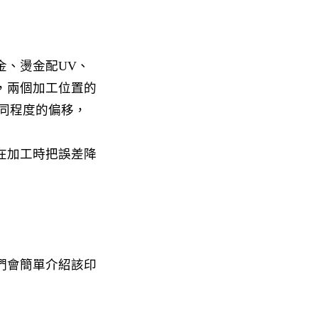
金、燙金配UV、
，兩個加工位置的
不同程度的偏移，
在加工時把誤差降
們會簡單介紹該印