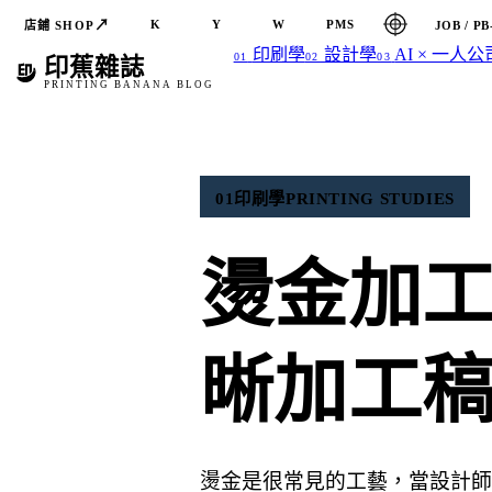
↗
K
Y
W
PMS
店鋪 SHOP
JOB / PB
印刷學
設計學
AI × 一人公
01
02
03
印蕉雜誌
PRINTING BANANA BLOG
01
印刷學
PRINTING STUDIES
燙金加
晰加工
燙金是很常見的工藝，當設計師