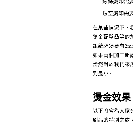
線條燙印需
鏤空燙印需
在某些情況下，
燙金配擊凸等的
距離必須要有2m
如果兩個加工距
當然對於我們來
到最小。
燙金效果
以下將會為大家
刷品的特別之處