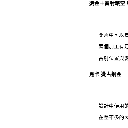
燙金＋雷射鏤空 
圖片中可以
兩個加工有
雷射位置與燙
黑卡 燙古銅金
設計中便用
在差不多的