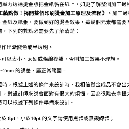
用壓力透過燙金版把金紙黏在紙上，如更了解整個加工過
工藝點做！揭開整個印刷燙金加工原理及流程
》
。加工過
、金紙及紙張，要做到好的燙金效果，這幾個元素都需要
前，下列的數點必需要先了解清楚：
製作出漸變色或半透明。
不可以太小、太幼或條線複雜，否則加工效果不理想。
1~2mm 的誤差，屬正常範圍。
置時，根據上述的條件來設計時，我相信燙金成品不會出
計，對設計師來說會面對有很大的煩惱，因為很難去拿挰
時可以根據下列條件準備來設計。
大於
8pt
，小於
10pt
的文字請使用黑體或無襯線體；