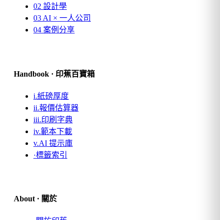
02
設計學
03
AI × 一人公司
04
案例分享
Handbook · 印蕉百寶箱
i.
紙磅厚度
ii.
報價估算器
iii.
印刷字典
iv.
範本下載
v.
AI 提示庫
·
標籤索引
About · 關於