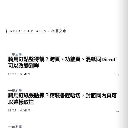
§
RELATED PLATES · 相關文章
FIG. 01
印刷學
騎馬釘點整得靚？跨頁、功能頁、混紙同Diecut
可以改變到咩
→
08/06
· 5 MIN
FIG. 02
印刷學
騎馬釘紙張點揀？精裝書趕唔切，封面同內頁可
以這樣取捨
→
08/05
· 4 MIN
FIG. 03
印刷學