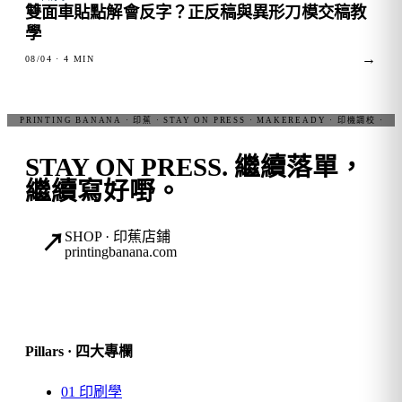
雙面車貼點解會反字？正反稿與異形刀模交稿教
學
→
08/04
· 4 MIN
STAY ON PRESS.
繼續落單，
繼續寫好嘢。
SHOP · 印蕉店鋪
↗
printingbanana.com
Pillars · 四大專欄
01
印刷學