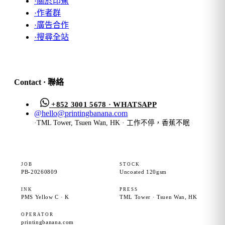
·
關於印蕉
·
作者群
·
廣告合作
·
搜尋全站
Contact · 聯絡
+852 3001 5678 · WHATSAPP
@
hello@printingbanana.com
·
TML Tower, Tsuen Wan, HK · 工作不停，香蕉不眠
JOB
STOCK
PB-20260809
Uncoated 120gsm
INK
PRESS
PMS Yellow C · K
TML Tower · Tsuen Wan, HK
OPERATOR
printingbanana.com