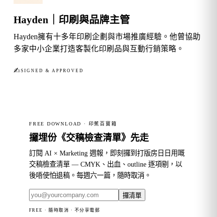
Hayden｜印刷與品牌主管
Hayden擁有十多年印刷企劃與市場推廣經驗。他曾協助
多家中小企業打造客製化印刷品與互動行銷策略。
✍︎
SIGNED & APPROVED
FREE DOWNLOAD · 印蕉百寶箱
攞埋份《交稿檢查清單》先走
訂閱 AI × Marketing 週報，即刻攞到打版房日日用嘅
交稿檢查清單 — CMYK、出血、outline 逐項剔，以
後唔使怕退稿。每週六一篇，隨時取消。
攞清單
FREE · 隨時取消 · 不分享電郵