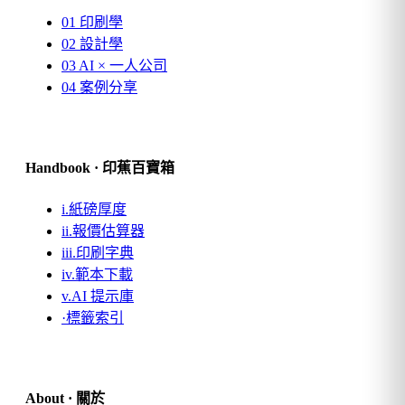
01
印刷學
02
設計學
03
AI × 一人公司
04
案例分享
Handbook · 印蕉百寶箱
i.
紙磅厚度
ii.
報價估算器
iii.
印刷字典
iv.
範本下載
v.
AI 提示庫
·
標籤索引
About · 關於