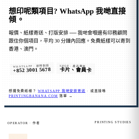
想印呢類項目?
WhatsApp 我哋直接
傾
。
報價、紙樣寄送、打版安排 ── 我哋會嗰邊有印務顧問
跟住你個項目，平均 30 分鐘內回應。免費紙樣可以寄到
香港、澳門。
WHATSAPP · 即時對話
SHOP · 產品專區
+852 3001 5678
卡片、會員卡
想攞免費紙樣？
WHATSAPP 我哋安排寄送
· 或直接喺
PRINTINGBANANA.COM
落單 →
PRINTING STUDIES
OPERATOR · 作者