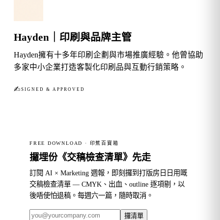
Hayden｜印刷與品牌主管
Hayden擁有十多年印刷企劃與市場推廣經驗。他曾協助
多家中小企業打造客製化印刷品與互動行銷策略。
✍︎
SIGNED & APPROVED
FREE DOWNLOAD · 印蕉百寶箱
攞埋份《交稿檢查清單》先走
訂閱 AI × Marketing 週報，即刻攞到打版房日日用嘅
交稿檢查清單 — CMYK、出血、outline 逐項剔，以
後唔使怕退稿。每週六一篇，隨時取消。
攞清單