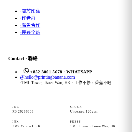
·
關於印蕉
·
作者群
·
廣告合作
·
搜尋全站
Contact · 聯絡
+852 3001 5678 · WHATSAPP
@
hello@printingbanana.com
·
TML Tower, Tsuen Wan, HK · 工作不停，香蕉不眠
JOB
STOCK
PB-20260808
Uncoated 120gsm
INK
PRESS
PMS Yellow C · K
TML Tower · Tsuen Wan, HK