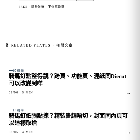
FREE · 隨時取消 · 不分享電郵
§
RELATED PLATES · 相關文章
FIG. 01
印刷學
騎馬釘點整得靚？跨頁、功能頁、混紙同Diecut
可以改變到咩
→
08/06
· 5 MIN
FIG. 02
印刷學
騎馬釘紙張點揀？精裝書趕唔切，封面同內頁可
以這樣取捨
→
08/05
· 4 MIN