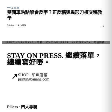
FIG. 03
印刷學
雙面車貼點解會反字？正反稿與異形刀模交稿教
學
→
08/04
· 4 MIN
STAY ON PRESS.
繼續落單，
繼續寫好嘢。
SHOP · 印蕉店鋪
↗
printingbanana.com
Pillars · 四大專欄