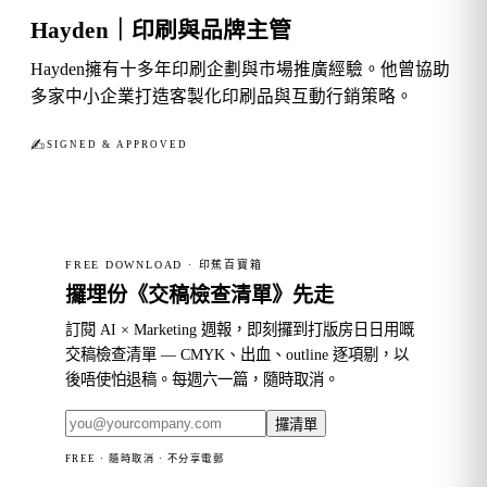
Hayden｜印刷與品牌主管
Hayden擁有十多年印刷企劃與市場推廣經驗。他曾協助
多家中小企業打造客製化印刷品與互動行銷策略。
✍︎
SIGNED & APPROVED
FREE DOWNLOAD · 印蕉百寶箱
攞埋份《交稿檢查清單》先走
訂閱 AI × Marketing 週報，即刻攞到打版房日日用嘅
交稿檢查清單 — CMYK、出血、outline 逐項剔，以
後唔使怕退稿。每週六一篇，隨時取消。
攞清單
FREE · 隨時取消 · 不分享電郵