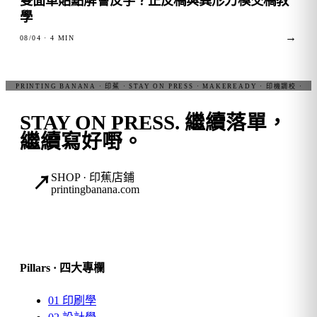
雙面車貼點解會反字？正反稿與異形刀模交稿教
學
→
08/04
· 4 MIN
STAY ON PRESS.
繼續落單，
繼續寫好嘢。
SHOP · 印蕉店鋪
↗
printingbanana.com
Pillars · 四大專欄
01
印刷學