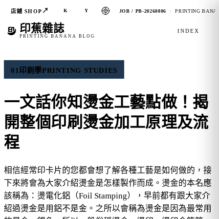
↗
K
Y
店鋪 SHOP
JOB / PB-20260806
· PRINTING BANAN
印蕉雜誌
INDEX
PRINTING BANANA BLOG
01
印刷學
PRINTING STUDIES
一文話你知燙金工藝點做！揭
開整個印刷燙金加工原理及流
程
相信經常印卡片的您都會想了解各種工藝是如何做的，接
下來將會為大家介紹燙金是怎樣製作而成。燙金的本名應
該稱為：燙電化鋁（Foil Stamping），早前都有跟大家介
紹過燙金是用鋁不是金。之所以會稱為燙金是因為最常用