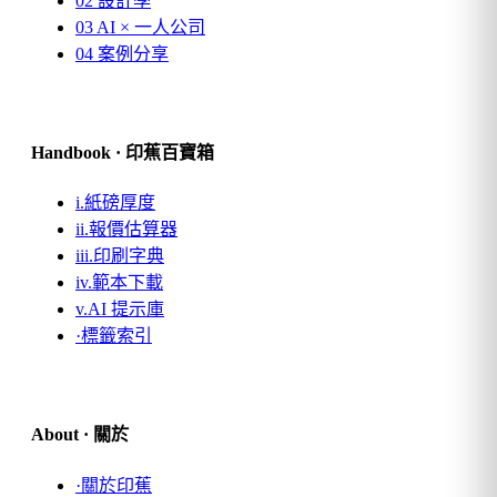
02
設計學
03
AI × 一人公司
04
案例分享
Handbook · 印蕉百寶箱
i.
紙磅厚度
ii.
報價估算器
iii.
印刷字典
iv.
範本下載
v.
AI 提示庫
·
標籤索引
About · 關於
·
關於印蕉