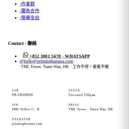
·
作者群
·
廣告合作
·
搜尋全站
Contact · 聯絡
+852 3001 5678 · WHATSAPP
@
hello@printingbanana.com
·
TML Tower, Tsuen Wan, HK · 工作不停，香蕉不眠
JOB
STOCK
PB-20260806
Uncoated 120gsm
INK
PRESS
PMS Yellow C · K
TML Tower · Tsuen Wan, HK
OPERATOR
printingbanana.com