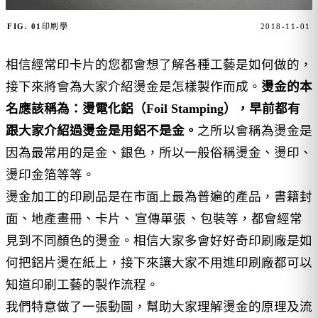
FIG. 01
印刷學
2018-11-01
相信經常印卡片的您都會想了解各種工藝是如何做的，
接下來將會為大家介紹燙金是怎樣製作而成。
燙金的本
名應該稱為：燙電化鋁（Foil Stamping），早前都有
跟大家介紹過燙金是用鋁不是金。
之所以會稱為燙金是
因為最常用的是金、銀色，所以一般俗稱燙金、燙印、
燙印金箔等等。
燙金加工的印刷品是在市面上最為普遍的產品，書籍封
面、地產畫冊、卡片、
宣傳單張
、包裝等，都會經常
見到不同顏色的燙金。相信大家多會好好奇印刷廠是如
何把鋁片燙在紙上，接下來讓大家不用進印刷廠都可以
知道印刷工藝的製作流程。
我們特意做了一張動圖，幫助大家理解燙金的原理及流