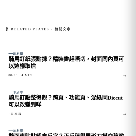
§
RELATED PLATES · 相關文章
FIG. 01
印刷學
騎馬釘紙張點揀？精裝書趕唔切，封面同內頁可
以這樣取捨
→
08/05
· 4 MIN
FIG. 02
印刷學
騎馬釘點整得靚？跨頁、功能頁、混紙同Diecut
可以改變到咩
→
· 5 MIN
FIG. 03
印刷學