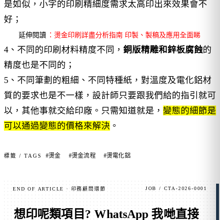
是如似，小字的印刷精細度需求太高印出來效果會不
好；
延伸閱讀
：燙金印刷詳盡分析指南 印製、製稿及應用全面睇
4、不同的印刷材料精度不同，
銅版精雕和鋅板腐蝕
的
精度也是不同的；
5、不同筆劃的粗細、不同特種紙，對溫度及電化鋁材
質的要求也是不一樣，設計師只要跟我們給的指引就可
以，其他事就交給印廠。只需知道就是，
變態的細節是
可以通過變態的價格來解決
。
#燙金
#燙金流程
#燙電化鋁
標籤 / TAGS
JOB / CTA-2026-0001
END OF ARTICLE · 印務顧問環節
想印呢類項目?
WhatsApp 我哋直接