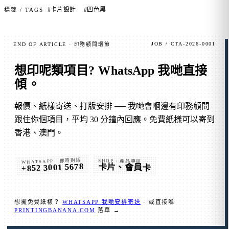
#卡片設計
#四色黑
標籤 / TAGS
JOB / CTA-2026-0001
END OF ARTICLE · 印務顧問環節
想印呢類項目?
WhatsApp 我哋直接
傾
。
報價、紙樣寄送、打版安排 ── 我哋會嗰邊有印務顧問
跟住你個項目，平均 30 分鐘內回應。免費紙樣可以寄到
香港、澳門。
WHATSAPP · 即時對話
SHOP · 產品專區
+852 3001 5678
卡片、會員卡
想攞免費紙樣？
WHATSAPP 我哋安排寄送
· 或直接喺
PRINTINGBANANA.COM
落單 →