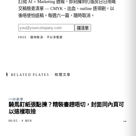
訂閱 AI × Marketing 週報，即刻攞到打版房日日用嘅
交稿檢查清單 — CMYK、出血、outline 逐項剔，以
後唔使怕退稿。每週六一篇，隨時取消。
攞清單
FREE · 隨時取消 · 不分享電郵
§
RELATED PLATES · 相關文章
FIG. 01
印刷學
騎馬釘紙張點揀？精裝書趕唔切，封面同內頁可
以這樣取捨
→
08/05
· 4 MIN