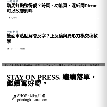
FIG. 02
印刷學
騎馬釘點整得靚？跨頁、功能頁、混紙同Diecut
可以改變到咩
→
· 5 MIN
FIG. 03
印刷學
雙面車貼點解會反字？正反稿與異形刀模交稿教
學
→
08/04
· 4 MIN
STAY ON PRESS.
繼續落單，
繼續寫好嘢。
SHOP · 印蕉店鋪
↗
printingbanana.com