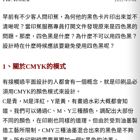
FIG. 01
印刷學
2022-05-06
早前有不少客人問印蕉，為何他的黑色卡片印出來並不
清晰呢？當印蕉服務專員打開文件發現原來是四色黑的
問題。那麼，四色黑是什麼？為什麼不可以用四色黑？
設計時在什麼時候應該要避免使用四色黑呢？
1、關於CMYK的模式
有接觸過平面設計的人都會有一個概念，就是印刷品必
須用CMYK的顏色模式來設計。
C是青，M是洋紅，Y是黃，有畫過水彩大概都會知
道。我們可以通過C、M、Y三種顏色，調配出大部份
不同的顏色，在印刷也同樣的道理。但由於受到油墨製
造工藝所限制，CMY三種油墨混合出來的黑色是不夠
黑，所有印刷時需要單獨加一個K黑色的油墨。