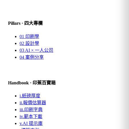
Pillars · 四大專欄
01
印刷學
02
設計學
03
AI × 一人公司
04
案例分享
Handbook · 印蕉百寶箱
i.
紙磅厚度
ii.
報價估算器
iii.
印刷字典
iv.
範本下載
v.
AI 提示庫