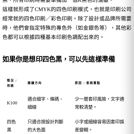
這樣就形成了CMYK的四色印刷模式，也就是印刷公司
經常就的四色印刷／彩色印刷。除了設計或品牌所需要
時，他們會指定特殊的專色外（如金銀色等），其他彩
色都可以根據四種基本印刷色調配出來的。
如果你是想印四色黑，可以先這樣準備
情況 /
建議方向
原因 / 查詢重點
用途
適合細字、條碼、
少一層套印風險，文字通
K100
細線
常較清楚。
四色
只適合按設計判斷
小字或細線容易因套印誤
黑
的大色面
差變糊。