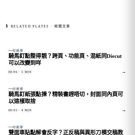
§
RELATED PLATES · 相關文章
FIG. 01
印刷學
騎馬釘點整得靚？跨頁、功能頁、混紙同Diecut
可以改變到咩
→
08/06
· 5 MIN
FIG. 02
印刷學
騎馬釘紙張點揀？精裝書趕唔切，封面同內頁可
以這樣取捨
→
08/05
· 4 MIN
FIG. 03
印刷學
雙面車貼點解會反字？正反稿與異形刀模交稿教