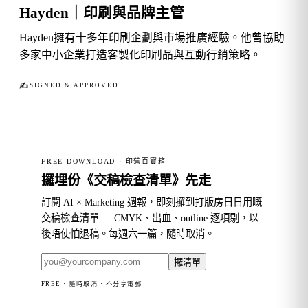
Hayden｜印刷與品牌主管
Hayden擁有十多年印刷企劃與市場推廣經驗。他曾協助
多家中小企業打造客製化印刷品與互動行銷策略。
✍︎
SIGNED & APPROVED
FREE DOWNLOAD · 印蕉百寶箱
攞埋份《交稿檢查清單》先走
訂閱 AI × Marketing 週報，即刻攞到打版房日日用嘅
交稿檢查清單 — CMYK、出血、outline 逐項剔，以
後唔使怕退稿。每週六一篇，隨時取消。
攞清單
FREE · 隨時取消 · 不分享電郵