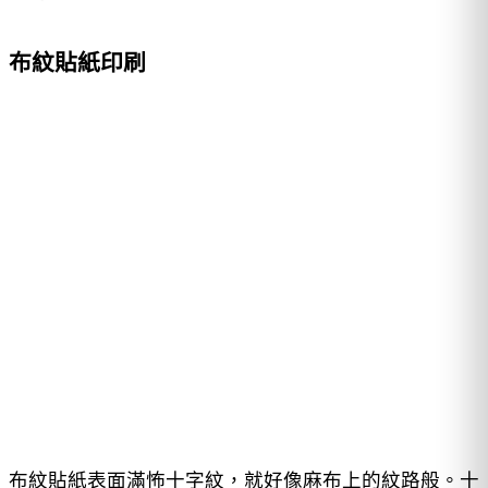
布紋貼紙印刷
布紋貼紙表面滿怖十字紋，就好像麻布上的紋路般。十