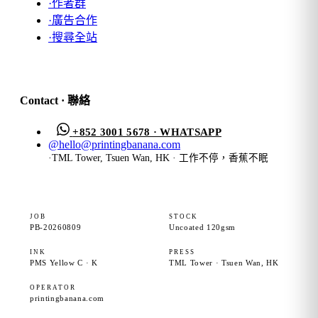
·
作者群
·
廣告合作
·
搜尋全站
Contact · 聯絡
+852 3001 5678 · WHATSAPP
@
hello@printingbanana.com
·
TML Tower, Tsuen Wan, HK · 工作不停，香蕉不眠
JOB
STOCK
PB-20260809
Uncoated 120gsm
INK
PRESS
PMS Yellow C · K
TML Tower · Tsuen Wan, HK
OPERATOR
printingbanana.com