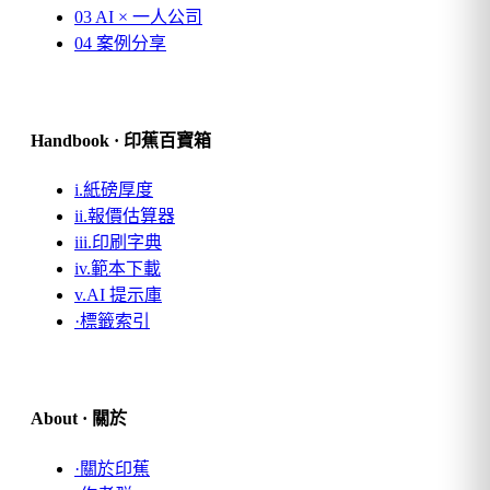
03
AI × 一人公司
04
案例分享
Handbook · 印蕉百寶箱
i.
紙磅厚度
ii.
報價估算器
iii.
印刷字典
iv.
範本下載
v.
AI 提示庫
·
標籤索引
About · 關於
·
關於印蕉