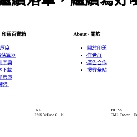
k · 印蕉百寶箱
About · 關於
厚度
·
關於印蕉
價估算器
·
作者群
刷字典
·
廣告合作
本下載
·
搜尋全站
 提示庫
索引
INK
PRESS
PMS Yellow C · K
TML Tower · T