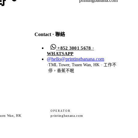
printingbanana.com
Contact · 聯絡
+852 3001 5678 ·
WHATSAPP
@
hello@printingbanana.com
·
TML Tower, Tsuen Wan, HK · 工作不
停，香蕉不眠
OPERATOR
suen Wan, HK
printingbanana.com