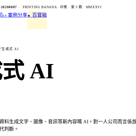
-20260807
· PRINTING BANANA · 印蕉 · 第 3 期 · MMXXVI
司
案例分享
百寶箱
04
★
/
司
生成式 AI
式 AI
資料生成文字、圖像、音訊等新內容嘅 AI。對一人公司而言係
代判斷。