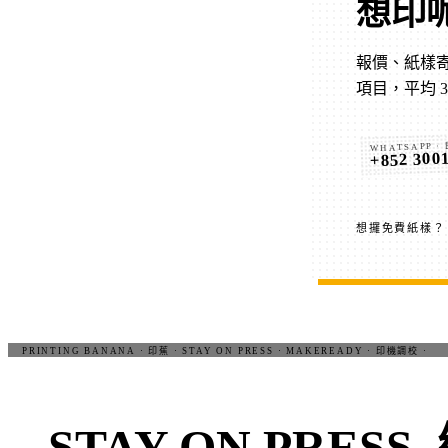
想印
報價、紙樣寄
項目，平均 
WHATSAPP ·
+852 300
想攞免費紙樣
STAY ON PRESS.