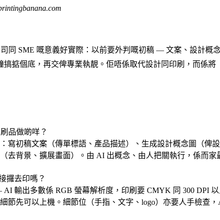
intingbanana.com
人公司同 SME 嘅意義好實際：以前要外判嘅初稿 — 文案、設計概
鐘搞掂個底，再交俾專業執靚。佢唔係取代設計同印刷，而係將
幫印刷品做啲咩？
：寫初稿文案（傳單標語、產品描述）、生成設計概念圖（俾設
（去背景、擴展畫面）。由 AI 出概念、由人把關執行，係而
直接攞去印嗎？
 AI 輸出多數係 RGB 螢幕解析度，印刷要 CMYK 同 300 DP
細節先可以上機。細節位（手指、文字、logo）亦要人手檢查，A