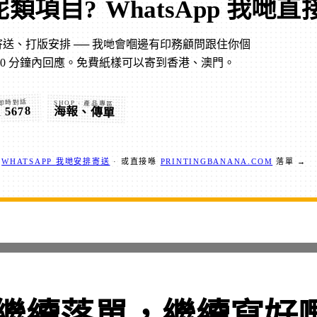
呢類項目?
WhatsApp 我哋直
送、打版安排 ── 我哋會嗰邊有印務顧問跟住你個
30 分鐘內回應。免費紙樣可以寄到香港、澳門。
 即時對話
SHOP · 產品專區
1 5678
海報、傳單
？
WHATSAPP 我哋安排寄送
· 或直接喺
PRINTINGBANANA.COM
落單 →
繼續落單，繼續寫好