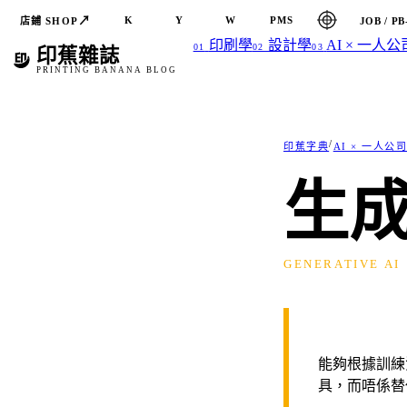
↗
K
Y
W
PMS
店鋪 SHOP
JOB / PB
印刷學
設計學
AI × 一人公
01
02
03
印蕉雜誌
PRINTING BANANA BLOG
/
印蕉字典
AI × 一人公
生成
GENERATIVE AI
能夠根據訓練
具，而唔係替