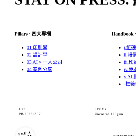
Pillars · 四大專欄
Handboo
01
印刷學
i.
紙磅
02
設計學
ii.
報
03
AI × 一人公司
iii.
印
04
案例分享
iv.
範
v.
AI
·
標籤
JOB
STOCK
PB-20260807
Uncoated 120gsm
PRESS