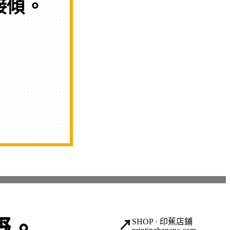
接傾
。
嘢。
SHOP · 印蕉店鋪
↗