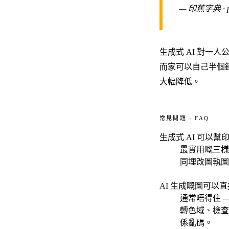
— 印蕉字典 · pr
生成式 AI 對一
而家可以自己半個
大幅降低。
常見問題 · FAQ
生成式 AI 可以
最實用嘅三樣
同埋改圖執圖
AI 生成嘅圖可以
通常唔得住 —
轉色域、檢查
係亂碼。