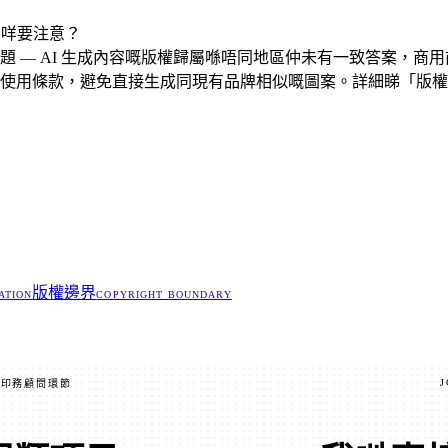
有咩要注意？
題 — AI 生成內容嘅版權歸屬喺唔同地區仲未有一致答案，商
使用條款，避免直接生成同現有品牌相似嘅圖案。詳細睇「版權
O
版權邊界
ATION
COPYRIGHT BOUNDARY
J
 · 印務顧問環節