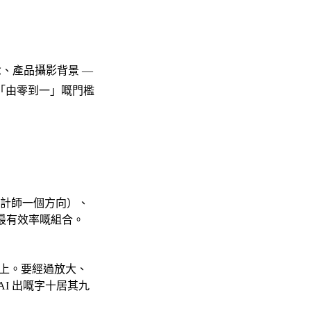
念、產品攝影背景 —
「由零到一」嘅門檻
計師一個方向）、
家最有效率嘅組合。
I 以上。要經過放大、
I 出嘅字十居其九