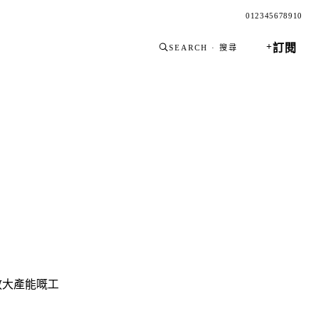
0
1
2
3
4
5
6
7
8
9
10
+
訂閱
SEARCH · 搜尋
放大產能嘅工