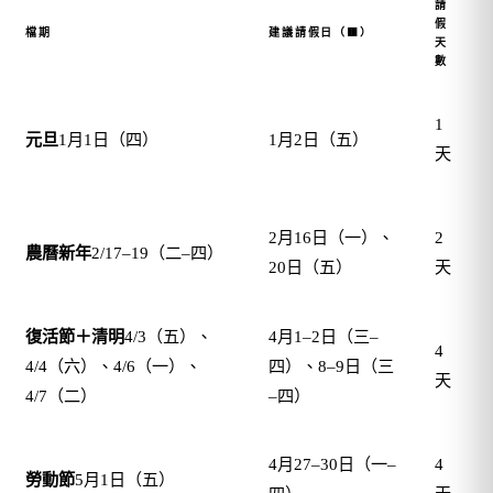
請
假
檔期
建議請假日（🟥）
天
數
1
元旦
1月1日（四）
1月2日（五）
(
天
1
2月16日（一）、
2
農曆新年
2/17–19（二–四）
20日（五）
天
2
復活節＋清明
4/3（五）、
4月1–2日（三–
4
4/4（六）、4/6（一）、
四）、8–9日（三
(
天
4/7（二）
–四）
4
4月27–30日（一–
4
勞動節
5月1日（五）