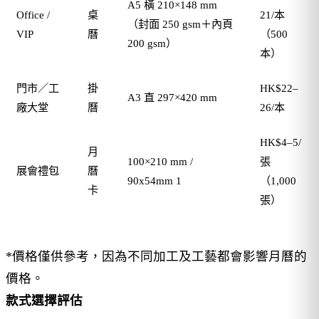
A5 橫 210×148 mm
Office /
桌
21/本
（封面 250 gsm＋內頁
VIP
曆
（500
200 gsm）
本）
門市／工
掛
HK$22–
A3 直 297×420 mm
廠大堂
曆
26/本
HK$4–5/
月
100×210 mm /
張
展會禮包
曆
90x54mm 1
（1,000
卡
張）
*價格僅供參考，因為不同加工及工藝都會影響月曆的
價格。
款式選擇評估