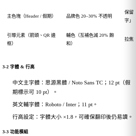
保留
主色塊（Header / 假期）
品牌色 20–30% 不透明
字」
引導元素（箭頭、QR 邊
輔色（互補色減 20% 飽
拉焦
框）
和）
3-2 字體 & 行高
中文主字體：思源黑體 / Noto Sans TC；12 pt（假
期標示可 10 pt）。
英文輔字體：Roboto / Inter；11 pt。
行高設定：字體大小 ×1.8，可確保翻印後仍易讀。
3-3 功能模組