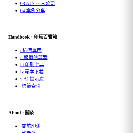
03
AI × 一人公司
04
案例分享
Handbook · 印蕉百寶箱
i.
紙磅厚度
ii.
報價估算器
iii.
印刷字典
iv.
範本下載
v.
AI 提示庫
·
標籤索引
About · 關於
·
關於印蕉