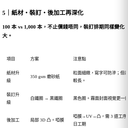
5｜紙材・裝訂・後加工再深化
100 本 vs 1,000 本，不止價錢唔同，裝訂排期同樣變化
大。
項目
方案
注意點
紙材升
粒面細緻，寫字可防滲；但
350 gsm 磨砂紙
級
較長。
裝訂升
白鐵圈 → 黑鐵圈
黑色圈 + 霧面封面視覺更一
級
啞膜→UV→凸，需 3 道工序
後加工
局部 3D 凸 + 啞膜
日工期