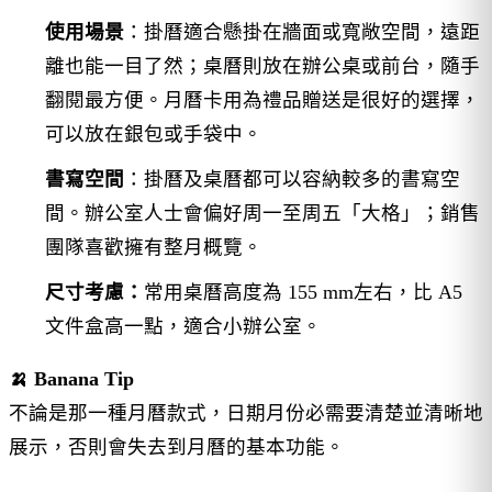
使用場景
：掛曆適合懸掛在牆面或寬敞空間，遠距
離也能一目了然；桌曆則放在辦公桌或前台，隨手
翻閱最方便。月曆卡用為禮品贈送是很好的選擇，
可以放在銀包或手袋中。
書寫空間
：掛曆及桌曆都可以容納較多的書寫空
間。辦公室人士會偏好周一至周五「大格」；銷售
團隊喜歡擁有整月概覽。
尺寸考慮：
常用桌曆高度為 155 mm左右，比 A5
文件盒高一點，適合小辦公室。
🍌 Banana Tip
不論是那一種月曆款式，日期月份必需要清楚並清晰地
展示，否則會失去到月曆的基本功能。