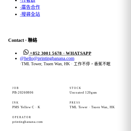
·
作者群
·
廣告合作
·
搜尋全站
Contact · 聯絡
+852 3001 5678 · WHATSAPP
@
hello@printingbanana.com
·
TML Tower, Tsuen Wan, HK · 工作不停，香蕉不眠
JOB
STOCK
PB-20260806
Uncoated 120gsm
INK
PRESS
PMS Yellow C · K
TML Tower · Tsuen Wan, HK
OPERATOR
printingbanana.com