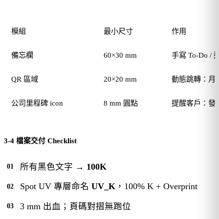
模組
最小尺寸
作用
備忘欄
60×30 mm
手寫 To-Do 
QR 區域
20×20 mm
動態跳轉：月
公司里程碑 icon
8 mm 圓點
提醒客戶：發
3-4 檔案交付 Checklist
所有黑色文字 →
100K
Spot UV 專層命名
UV_K
，100% K + Overprint
3 mm 出血；頁碼對摺無跑位