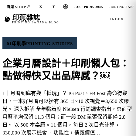
↗
K
Y
店鋪 SHOP
JOB / PB-20260806
· PRINTING BANAN
印蕉雜誌
INDEX
PRINTING BANANA BLOG
01
印刷學
PRINTING STUDIES
企業月曆設計＋印刷懶人包：
點做得快又出品牌感？￼
1｜月曆到底有幾「抵玩」？ IG Post、FB Post 壽命得幾
日，一本好月曆可以擁有 365 日×10 次視覺＝3,650 次曝
光。 深入拆解 全年黏着度 Nielsen 行銷調查指出，桌面型
月曆平均保留 11.3 個月；而一般 DM 單張保留期僅 2.8
日。 以 500 本桌曆 × 11 個月 × 每日 2 次目光計算 ≈
330,000 次展示機會。 功能性 + 情感價值…