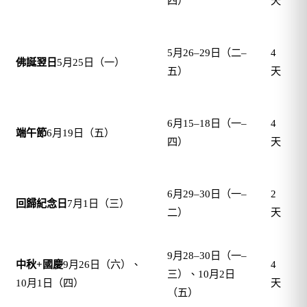
四）
天
5
5月26–29日（二–
4
佛誕翌日
5月25日（一）
五）
天
5
6月15–18日（一–
4
端午節
6月19日（五）
四）
天
6
6月29–30日（一–
2
回歸紀念日
7月1日（三）
二）
天
7
9月28–30日（一–
中秋+國慶
9月26日（六）、
4
三）、10月2日
10月1日（四）
天
（五）
1