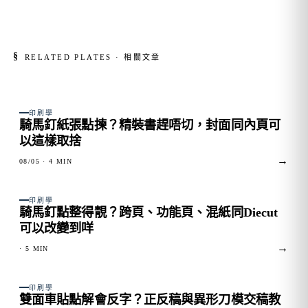
§
RELATED PLATES · 相關文章
FIG. 01
印刷學
騎馬釘紙張點揀？精裝書趕唔切，封面同內頁可
以這樣取捨
→
08/05
· 4 MIN
FIG. 02
印刷學
騎馬釘點整得靚？跨頁、功能頁、混紙同Diecut
可以改變到咩
→
· 5 MIN
FIG. 03
印刷學
雙面車貼點解會反字？正反稿與異形刀模交稿教