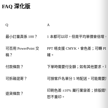
FAQ 深化版
Q
A
最小訂量真係 100？
1 本都可以印，但是平均單價會倍增
可否用 PowerPoint 交
PPT 唔支援 CMYK，會色差；可轉 P
稿？
確。
付款條款？
下單時需要付全額；如有其他要求，
可拆箱混寄？
可按客戶名單分 5 地配送，可能需要
印刷色差 ±10% 屬行業容差；排版
退貨條款？
恕不重印。