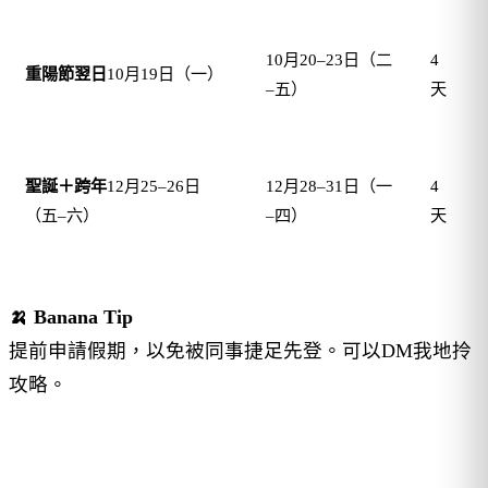
10月20–23日（二
4
重陽節翌日
10月19日（一）
–五）
天
聖誕＋跨年
12月25–26日
12月28–31日（一
4
（五–六）
–四）
天
–
🍌 Banana Tip
提前申請假期，以免被同事捷足先登。可以DM我地拎
攻略。