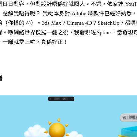
日日對客，但對設計唔係好識嘅人。不過，依家連 YouTu
點解我唔得呢？ 我哋本身對 Adobe 嘅軟件已經好熟悉
懂的 ^^）。3ds Max？Cinema 4D？SketchUp
習。喺網絡世界搜羅一翻之後，我發現咗
Spline
，當發現
，一睇就愛上咗，真係好正！
議