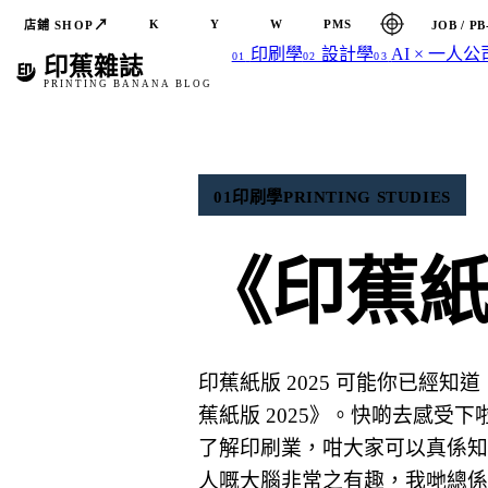
↗
K
Y
W
PMS
店鋪 SHOP
JOB / PB
印刷學
設計學
AI × 一人公
01
02
03
印蕉雜誌
PRINTING BANANA BLOG
01
印刷學
PRINTING STUDIES
《印蕉紙版
印蕉紙版 2025 可能你已經
蕉紙版 2025》。快啲去感受
了解印刷業，咁大家可以真係知
人嘅大腦非常之有趣，我哋總係