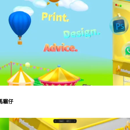
a 馬騮仔