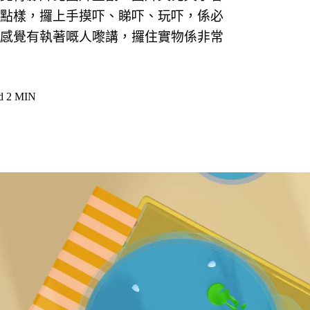
點樣，攞上手摸吓、睇吓、玩吓，係必
感覺有執著嘅人嚟講，攞住實物係非常
d
2 MIN