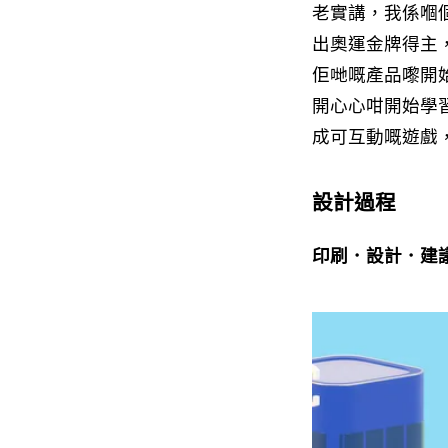
老實講，我係嗰個
出奧運金牌得主，
佢哋嘅產品嚟開始（你
開心心咁開始學
成可互動嘅遊戲
設計過程
印刷．設計．建