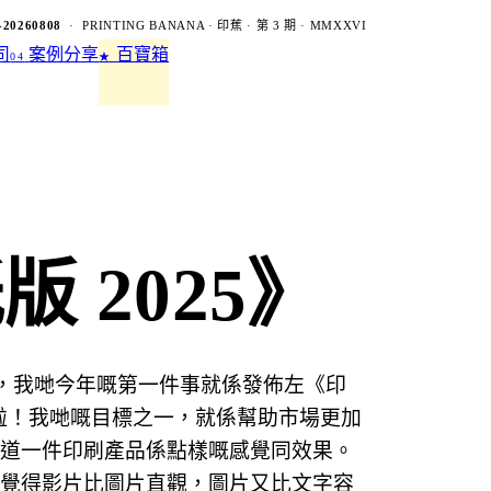
-20260808
· PRINTING BANANA · 印蕉 · 第 3 期 · MMXXVI
司
案例分享
百寶箱
04
★
 2025》
知道，我哋今年嘅第一件事就係發佈左《印
下啦！我哋嘅目標之一，就係幫助市場更加
道一件印刷產品係點樣嘅感覺同效果。
覺得影片比圖片直觀，圖片又比文字容