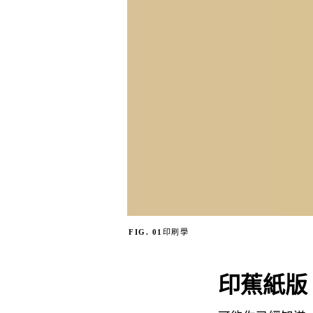
FIG. 01
印刷學
印蕉紙版 2