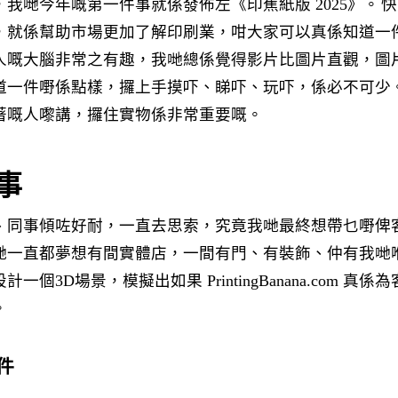
我哋今年嘅第一件事就係發佈左《印蕉紙版 2025》。
快
，就係幫助市場更加了解印刷業，咁大家可以真係知道一
人嘅大腦非常之有趣，我哋總係覺得影片比圖片直觀，圖
道一件嘢係點樣，攞上手摸吓、睇吓、玩吓，係必不可少
著嘅人嚟講，攞住實物係非常重要嘅。
事
、同事傾咗好耐，一直去思索，究竟我哋最終想帶乜嘢俾
哋一直都夢想有間實體店，一間有門、有裝飾、仲有我哋
一個3D場景，模擬出如果 PrintingBanana.com 真
。
件