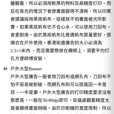
離觀看，所以必須用較厚的物料及高精度打印。而
且在背光的情況下會使畫面變得不清晰，所以印蕉
會建議採用黑底帆布，這樣就不怕畫面被光所影
響。如果黑底帆布也不合心水，可以使用刀刮布，
會更耐用。由於黑底帆布比普通帆布質量更好，很
適合在戶外使用。香港街邊廣告的大小必須為
2.5×1米內 ，而且需要懸掛在欄桿上，須要平均打
孔方便師傅安裝。
戶外大型Banner
戶外大型廣告一般會用刀刮布或網孔布，刀刮布不
怕不容易被割破，而網孔布則可以透風因一半是
恐，一半是畫。戶外大型廣告的打印精度要求沒有
那麼高，一般在30-80dpi即可，從遠處觀看精度太
高會顯得畫面稍暗。由於印刷機的寬度限制，所以