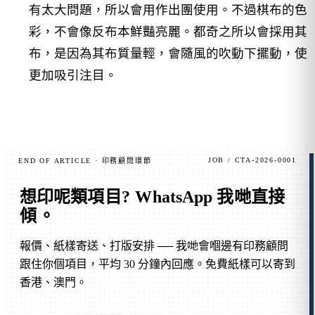
有太大問題，所以會用作出團使用。不過棋布的色
彩，不會像反布本鮮豔亮麗。都奇之所以會採用其
布，是因為其布質量輕，會隨風的吹動下擺動，使
更加吸引注目。
JOB / CTA-2026-0001
END OF ARTICLE · 印務顧問環節
想印呢類項目?
WhatsApp 我哋直接
傾
。
報價、紙樣寄送、打版安排 ── 我哋會嗰邊有印務顧問
跟住你個項目，平均 30 分鐘內回應。免費紙樣可以寄到
香港、澳門。