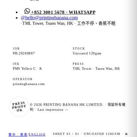
+852 3001 5678 · WHATSAPP
@
hello@printingbanana.com
·
TML Tower, Tsuen Wan, HK · 工作不停，香蕉不眠
JOB
STOCK
PB-20260807
Uncoated 120gsm
INK
PRESS
PMS Yellow C · K
TML Tower · Tsuen Wan, HK
OPERATOR
printingbanana.com
PRESS
© 2026 PRINTING BANANA HK LIMITED. · 保留所有權
PROOF
OK
利 · Last impression —
SHEET 01 / 01 · UNCOATED 120GSM · 🍌
/
ENGLISH
繁中 · 香港