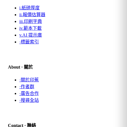
i.
紙磅厚度
ii.
報價估算器
iii.
印刷字典
iv.
範本下載
v.
AI 提示庫
·
標籤索引
About · 關於
·
關於印蕉
·
作者群
·
廣告合作
·
搜尋全站
Contact · 聯絡