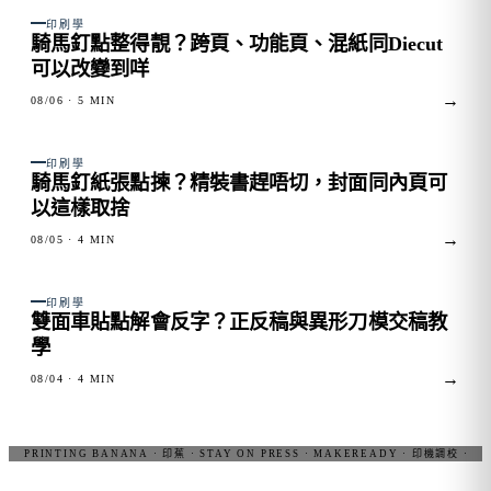
FIG. 01
印刷學
騎馬釘點整得靚？跨頁、功能頁、混紙同Diecut
可以改變到咩
→
08/06
· 5 MIN
FIG. 02
印刷學
騎馬釘紙張點揀？精裝書趕唔切，封面同內頁可
以這樣取捨
→
08/05
· 4 MIN
FIG. 03
印刷學
雙面車貼點解會反字？正反稿與異形刀模交稿教
學
→
08/04
· 4 MIN