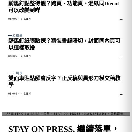
騎馬釘點整得靚？跨頁、功能頁、混紙同Diecut
可以改變到咩
→
08/06
· 5 MIN
FIG. 02
印刷學
騎馬釘紙張點揀？精裝書趕唔切，封面同內頁可
以這樣取捨
→
08/05
· 4 MIN
FIG. 03
印刷學
雙面車貼點解會反字？正反稿與異形刀模交稿教
學
→
08/04
· 4 MIN
STAY ON PRESS.
繼續落單，