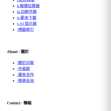
ii.
報價估算器
iii.
印刷字典
iv.
範本下載
v.
AI 提示庫
·
標籤索引
About · 關於
·
關於印蕉
·
作者群
·
廣告合作
·
搜尋全站
Contact · 聯絡