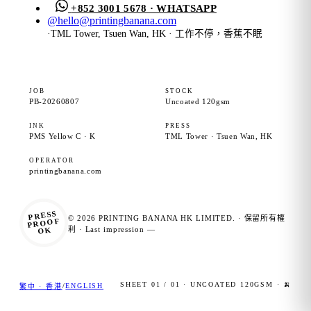
+852 3001 5678 · WHATSAPP
@
hello@printingbanana.com
·
TML Tower, Tsuen Wan, HK · 工作不停，香蕉不眠
JOB
STOCK
PB-20260807
Uncoated 120gsm
INK
PRESS
PMS Yellow C · K
TML Tower · Tsuen Wan, HK
OPERATOR
printingbanana.com
PRESS
© 2026 PRINTING BANANA HK LIMITED. · 保留所有權
PROOF
OK
利 · Last impression —
SHEET 01 / 01 · UNCOATED 120GSM · 🍌
/
ENGLISH
繁中 · 香港