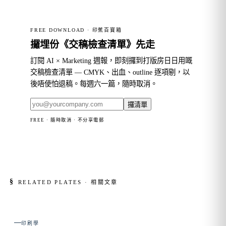
FREE DOWNLOAD · 印蕉百寶箱
攞埋份《交稿檢查清單》先走
訂閱 AI × Marketing 週報，即刻攞到打版房日日用嘅
交稿檢查清單 — CMYK、出血、outline 逐項剔，以
後唔使怕退稿。每週六一篇，隨時取消。
攞清單
FREE · 隨時取消 · 不分享電郵
§
RELATED PLATES · 相關文章
FIG. 01
印刷學