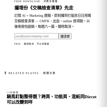
FREE DOWNLOAD · 印蕉百寶箱
攞埋份《交稿檢查清單》先走
訂閱 AI × Marketing 週報，即刻攞到打版房日日用嘅
交稿檢查清單 — CMYK、出血、outline 逐項剔，以
後唔使怕退稿。每週六一篇，隨時取消。
攞清單
FREE · 隨時取消 · 不分享電郵
§
RELATED PLATES · 相關文章
FIG. 01
印刷學
騎馬釘點整得靚？跨頁、功能頁、混紙同Diecut
可以改變到咩