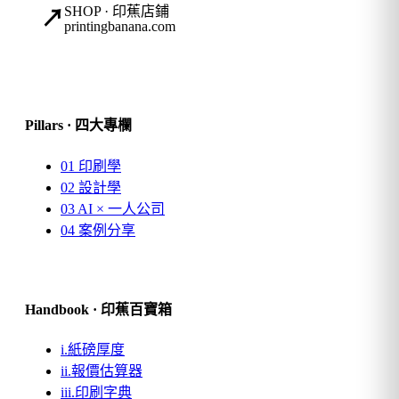
SHOP · 印蕉店鋪
↗
printingbanana.com
Pillars · 四大專欄
01
印刷學
02
設計學
03
AI × 一人公司
04
案例分享
Handbook · 印蕉百寶箱
i.
紙磅厚度
ii.
報價估算器
iii.
印刷字典