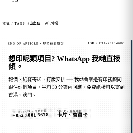
PS
#出血位
#印刷檔
標籤 / TAGS
JOB / CTA-2026-0001
END OF ARTICLE · 印務顧問環節
想印呢類項目?
WhatsApp 我哋直接
傾
。
報價、紙樣寄送、打版安排 ── 我哋會嗰邊有印務顧問
跟住你個項目，平均 30 分鐘內回應。免費紙樣可以寄到
香港、澳門。
WHATSAPP · 即時對話
SHOP · 產品專區
+852 3001 5678
卡片、會員卡