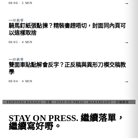
→
08/06
· 5 MIN
FIG. 02
印刷學
騎馬釘紙張點揀？精裝書趕唔切，封面同內頁可
以這樣取捨
→
08/05
· 4 MIN
FIG. 03
印刷學
雙面車貼點解會反字？正反稿與異形刀模交稿教
學
→
08/04
· 4 MIN
STAY ON PRESS.
繼續落單，
繼續寫好嘢。