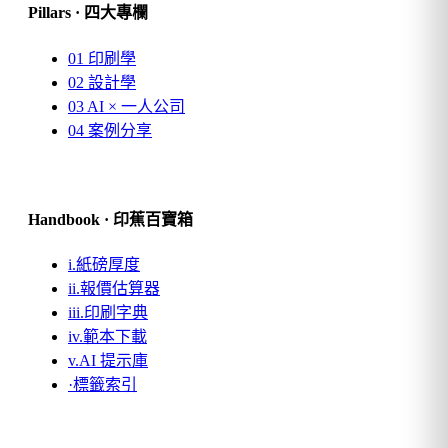
Pillars · 四大專欄
01
印刷學
02
設計學
03
AI × 一人公司
04
案例分享
Handbook · 印蕉百寶箱
i.
紙磅厚度
ii.
報價估算器
iii.
印刷字典
iv.
範本下載
v.
AI 提示庫
·
標籤索引