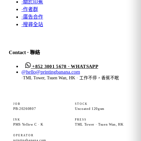
·
關於印蕉
·
作者群
·
廣告合作
·
搜尋全站
Contact · 聯絡
+852 3001 5678 · WHATSAPP
@
hello@printingbanana.com
·
TML Tower, Tsuen Wan, HK · 工作不停，香蕉不眠
JOB
STOCK
PB-20260807
Uncoated 120gsm
INK
PRESS
PMS Yellow C · K
TML Tower · Tsuen Wan, HK
OPERATOR
printingbanana.com