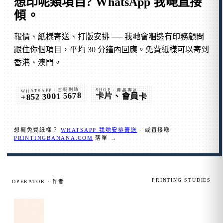
想印呢類項目?
WhatsApp 我哋直接
傾
。
報價、紙樣寄送、打版安排 ── 我哋會嗰邊有印務顧問
跟住你個項目，平均 30 分鐘內回應。免費紙樣可以寄到
香港、澳門。
WHATSAPP · 即時對話
SHOP · 產品專區
+852 3001 5678
卡片、會員卡
想攞免費紙樣？
WHATSAPP 我哋安排寄送
· 或直接喺
PRINTINGBANANA.COM
落單 →
PRINTING STUDIES
OPERATOR · 作者