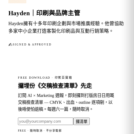
Hayden｜印刷與品牌主管
Hayden擁有十多年印刷企劃與市場推廣經驗。他曾協助
多家中小企業打造客製化印刷品與互動行銷策略。
✍︎
SIGNED & APPROVED
FREE DOWNLOAD · 印蕉百寶箱
攞埋份《交稿檢查清單》先走
訂閱 AI × Marketing 週報，即刻攞到打版房日日用嘅
交稿檢查清單 — CMYK、出血、outline 逐項剔，以
後唔使怕退稿。每週六一篇，隨時取消。
攞清單
FREE · 隨時取消 · 不分享電郵