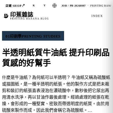
↗
K
Y
店鋪 SHOP
JOB / PB-20260807
· PRINTING BANAN
印蕉雜誌
INDEX
PRINTING BANANA BLOG
01
印刷學
PRINTING STUDIES
半透明紙質牛油紙 提升印刷品
質感的好幫手
什麼是牛油紙？為何紙可以半透明？ 牛油紙又稱為硫酸紙
或描圖紙，是一種半透明的紙張。他的製作方式是把未裁
剪和裝訂的紙張直表浸泡在濃硫酸中，數秒後把它尿出再
用清水洗淨，再以甘油作最後處理。經過處理的紙張在乾
燥，會形成的一種堅實、密致而帶透明度的紙質。由於用
硫酸來製作而成，因此我們會稱它為硫酸紙。…