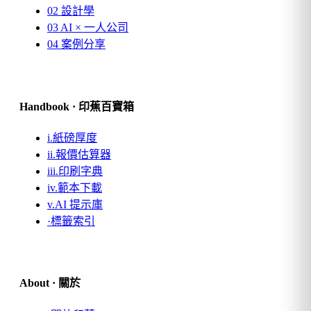
02
設計學
03
AI × 一人公司
04
案例分享
Handbook · 印蕉百寶箱
i.
紙磅厚度
ii.
報價估算器
iii.
印刷字典
iv.
範本下載
v.
AI 提示庫
·
標籤索引
About · 關於