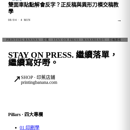
雙面車貼點解會反字？正反稿與異形刀模交稿教
學
→
08/04
· 4 MIN
STAY ON PRESS.
繼續落單，
繼續寫好嘢。
SHOP · 印蕉店鋪
↗
printingbanana.com
Pillars · 四大專欄
01
印刷學