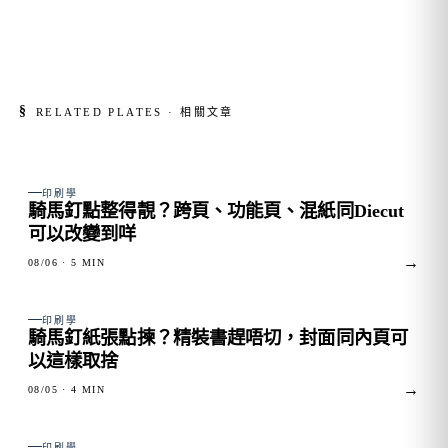
§
RELATED PLATES · 相關文章
FIG. 01
印刷學
騎馬釘點整得靚？跨頁、功能頁、混紙同Diecut
可以改變到咩
→
08/06
· 5 MIN
FIG. 02
印刷學
騎馬釘紙張點揀？精裝書趕唔切，封面同內頁可
以這樣取捨
→
08/05
· 4 MIN
FIG. 03
印刷學