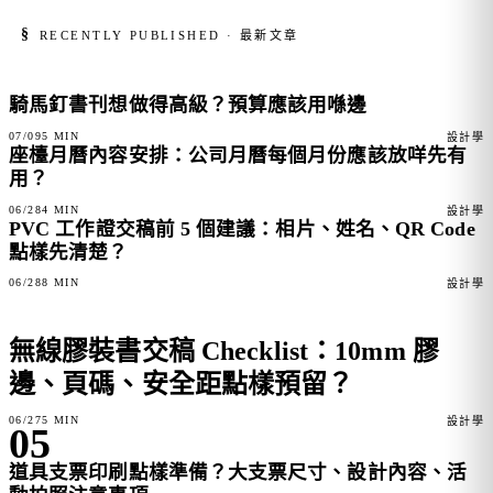
§
RECENTLY PUBLISHED · 最新文章
騎馬釘書刊想做得高級？預算應該用喺邊
FIG. 01
07/09
5 MIN
設計學
座檯月曆內容安排：公司月曆每個月份應該放咩先有
FIG. 02
用？
06/28
4 MIN
設計學
PVC 工作證交稿前 5 個建議：相片、姓名、QR Code
FIG. 03
點樣先清楚？
06/28
8 MIN
設計學
無線膠裝書交稿 Checklist：10mm 膠
FEATURE 04
邊、頁碼、安全距點樣預留？
06/27
5 MIN
設計學
05
道具支票印刷點樣準備？大支票尺寸、設計內容、活