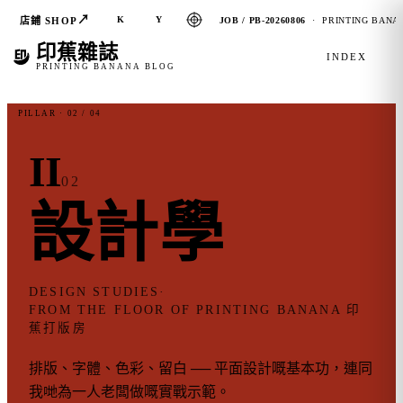
↗
K
Y
店鋪 SHOP
JOB / PB-20260806
· PRINTING BANAN
印蕉雜誌
INDEX
PRINTING BANANA BLOG
PILLAR · 02 / 04
II
02
設計
學
DESIGN STUDIES
·
FROM THE FLOOR OF PRINTING BANANA 印
蕉打版房
排版、字體、色彩、留白 ── 平面設計嘅基本功，連同
我哋為一人老闆做嘅實戰示範。