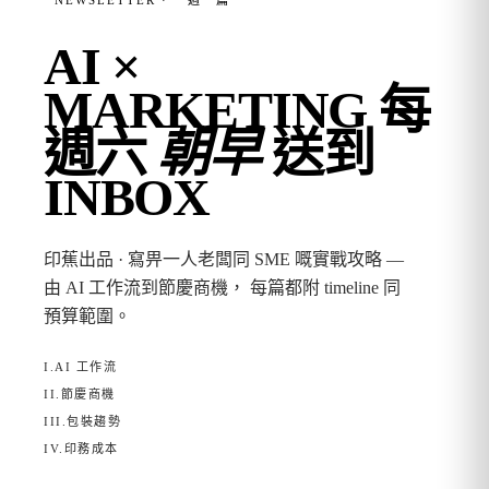
NEWSLETTER · 一週一篇
AI ×
MARKETING
每
週六
朝早
送到
INBOX
印蕉出品 · 寫畀一人老闆同 SME 嘅實戰攻略 —
由 AI 工作流到節慶商機， 每篇都附 timeline 同
預算範圍。
I.
AI 工作流
II.
節慶商機
III.
包裝趨勢
IV.
印務成本