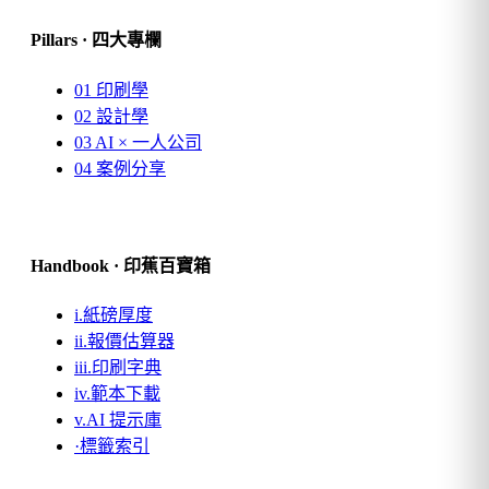
Pillars · 四大專欄
01
印刷學
02
設計學
03
AI × 一人公司
04
案例分享
Handbook · 印蕉百寶箱
i.
紙磅厚度
ii.
報價估算器
iii.
印刷字典
iv.
範本下載
v.
AI 提示庫
·
標籤索引