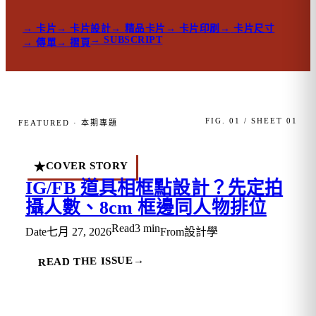
→
卡片
→
卡片設計
→
精品卡片
→
卡片印刷
→
卡片尺寸
→
SUBSCRIPT
→
傳單
→
摺頁
FIG. 01 / SHEET 01
FEATURED · 本期專題
COVER STORY
★
IG/FB 道具相框點設計？先定拍
攝人數、8cm 框邊同人物排位
Read
3 min
Date
七月 27, 2026
From
設計學
→
READ THE ISSUE