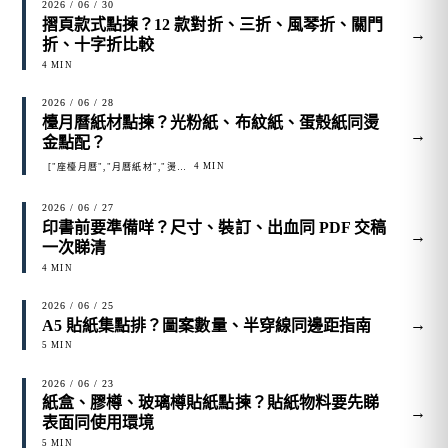
2026 / 06 / 30
摺頁款式點揀？12 款對折、三折、風琴折、關門
→
折、十字折比較
4 MIN
2026 / 06 / 28
檯月曆紙材點揀？光粉紙、布紋紙、蛋殼紙同燙
→
金點配？
4 MIN
["座檯月曆","月曆紙材","燙印","農曆新年"]
2026 / 06 / 27
印書前要準備咩？尺寸、裝訂、出血同 PDF 交稿
→
一次睇清
4 MIN
2026 / 06 / 25
→
A5 貼紙集點排？圖案數量、半穿線同邊距指南
5 MIN
2026 / 06 / 23
紙盒、膠樽、玻璃樽貼紙點揀？貼紙物料要先睇
→
表面同使用環境
5 MIN