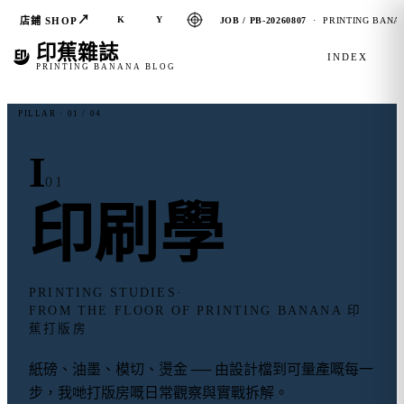
↗
K
Y
店鋪 SHOP
JOB / PB-20260807
· PRINTING BANAN
印蕉雜誌
INDEX
PRINTING BANANA BLOG
PILLAR · 01 / 04
I
01
印刷
學
PRINTING STUDIES
·
FROM THE FLOOR OF PRINTING BANANA 印
蕉打版房
紙磅、油墨、模切、燙金 ── 由設計檔到可量產嘅每一
步，我哋打版房嘅日常觀察與實戰拆解。