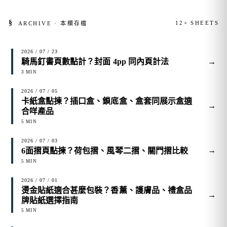
§
12+ SHEETS
ARCHIVE · 本欄存檔
2026 / 07 / 23
→
騎馬釘書頁數點計？封面 4pp 同內頁計法
3 MIN
2026 / 07 / 05
卡紙盒點揀？插口盒、鎖底盒、盒套同展示盒適
→
合咩產品
5 MIN
2026 / 07 / 03
→
6面摺頁點揀？荷包摺、風琴二摺、關門摺比較
5 MIN
2026 / 07 / 01
燙金貼紙適合甚麼包裝？香薰、護膚品、禮盒品
→
牌貼紙選擇指南
5 MIN