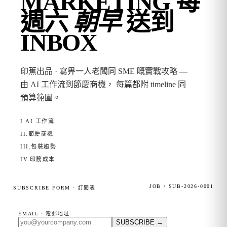
MARKETING
每
週六
朝早
送到
INBOX
印蕉出品 · 寫畀一人老闆同 SME 嘅實戰攻略 —
由 AI 工作流到節慶商機， 每篇都附 timeline 同
預算範圍。
I.
AI 工作流
II.
節慶商機
III.
包裝趨勢
IV.
印務成本
JOB / SUB-2026-0001
SUBSCRIBE FORM · 訂閱表
EMAIL · 電郵地址
SUBSCRIBE
→