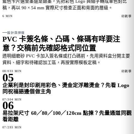
藍色卡片選金墨還是銀墨，先把彩色 Logo 與細字轉成單色對比
稿，再以 90 × 54 mm 實際尺寸檢查正面和背面的層級。
6 MIN
印刷學
FEATURE 04
設計與排版
PVC 卡簽名條、凸碼、條碼有咩要注
意？交稿前先確認格式同位置
透明細磨砂 PVC 卡加入簽名條或打凸碼前，先用資料盒分開主要
資料、細字和待確認加工區，再按實際模板定稿。
08/03
3 MIN
印刷學
05
企業利是封印刷用彩色、燙金定浮雕燙金？先看 Logo
同祝福語邊個做主角
07/30
4 MIN
06
易拉架尺寸 60／80／100／120cm 點揀？先量通道同觀
看距離
07/29
3 MIN