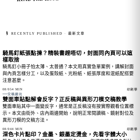
§
RECENTLY PUBLISHED · 最新文章
騎馬釘紙張點揀？精裝書趕唔切，封面同內頁可以這
FIG. 01
樣取捨
騎馬釘小冊子怕太薄、太普通？本文用真實急單案例，講解封面
與內頁怎樣分工，以及蛋殼紙、光粉紙、紙張厚度和混紙配搭要
注意甚麼。
08/05
4 MIN
印刷學
FIG. 02
交稿避坑
雙面車貼點解會反字？正反稿與異形刀模交稿教學
雙面車貼其中一面變反字，通常是正反稿沒有按實際觀看位置標
示。本文由街外、店內兩邊開始，說明正常閱讀稿、鏡射對位及
異形刀模的交稿方法。
08/04
4 MIN
印刷學
深色卡片點印？金墨、銀墨定燙金，先看字體大小
FIG. 03