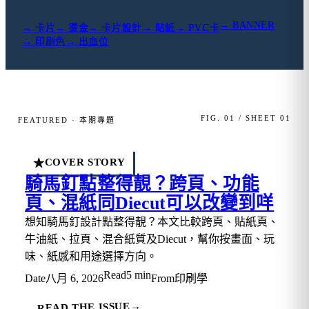
→
BANNER
→
卡片
→
燙金
→
卡片設計
→
貼紙
→
PVC卡
→
印刷色
→
出血位
FIG. 01 / SHEET 01
FEATURED · 本期專題
COVER STORY
★
騎馬釘點整得靚？跨頁、功能
頁、混紙同Diecut可以改變到咩
想知騎馬釘設計點整得靚？本文比較跨頁、貼紙頁、
牛油紙、拉頁、混合紙質及Diecut，幫你按畫面、玩
味、紙感和用途選擇方向。
Read
5 min
Date
八月 6, 2026
From
印刷學
→
READ THE ISSUE