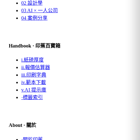
02
設計學
03
AI × 一人公司
04
案例分享
Handbook · 印蕉百寶箱
i.
紙磅厚度
ii.
報價估算器
iii.
印刷字典
iv.
範本下載
v.
AI 提示庫
·
標籤索引
About · 關於
·
關於印蕉