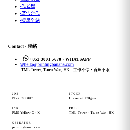
·
作者群
·
廣告合作
·
搜尋全站
Contact · 聯絡
+852 3001 5678 · WHATSAPP
@
hello@printingbanana.com
·
TML Tower, Tsuen Wan, HK · 工作不停，香蕉不眠
JOB
STOCK
PB-20260807
Uncoated 120gsm
INK
PRESS
PMS Yellow C · K
TML Tower · Tsuen Wan, HK
OPERATOR
printingbanana.com