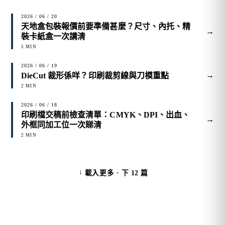
2026 / 06 / 20
天地盒包裝報價前要準備甚麼？尺寸、內托、精
→
裝卡紙盒一次講清
5 MIN
2026 / 06 / 19
→
DieCut 裁形係咩？印刷裁剪線與刀模重點
2 MIN
2026 / 06 / 18
印刷檔交稿前檢查清單：CMYK、DPI、出血、
→
外框同加工位一次睇清
2 MIN
↓
載入更多 · 下 12 篇