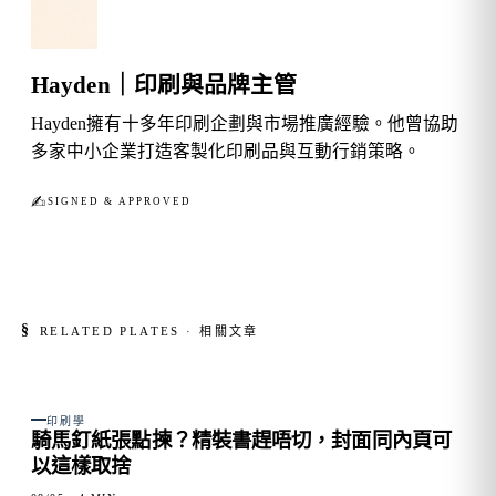
Hayden｜印刷與品牌主管
Hayden擁有十多年印刷企劃與市場推廣經驗。他曾協助
多家中小企業打造客製化印刷品與互動行銷策略。
✍︎
SIGNED & APPROVED
§
RELATED PLATES · 相關文章
FIG. 01
印刷學
騎馬釘紙張點揀？精裝書趕唔切，封面同內頁可
以這樣取捨