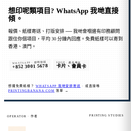
想印呢類項目?
WhatsApp 我哋直接
傾
。
報價、紙樣寄送、打版安排 ── 我哋會嗰邊有印務顧問
跟住你個項目，平均 30 分鐘內回應。免費紙樣可以寄到
香港、澳門。
WHATSAPP · 即時對話
SHOP · 產品專區
+852 3001 5678
卡片、會員卡
想攞免費紙樣？
WHATSAPP 我哋安排寄送
· 或直接喺
PRINTINGBANANA.COM
落單 →
PRINTING STUDIES
OPERATOR · 作者