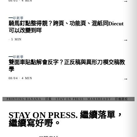
→
08/05
· 4 MIN
FIG. 02
印刷學
騎馬釘點整得靚？跨頁、功能頁、混紙同Diecut
可以改變到咩
→
· 5 MIN
FIG. 03
印刷學
雙面車貼點解會反字？正反稿與異形刀模交稿教
學
→
08/04
· 4 MIN
STAY ON PRESS.
繼續落單，
繼續寫好嘢。