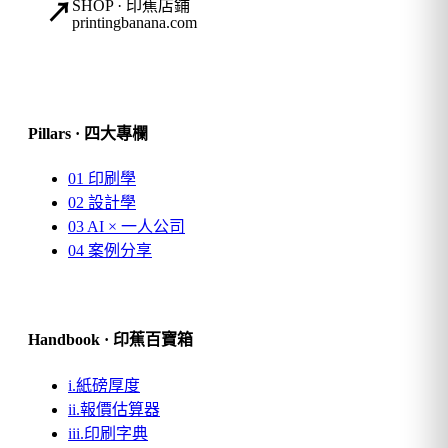
SHOP · 印蕉店鋪
↗
printingbanana.com
Pillars · 四大專欄
01
印刷學
02
設計學
03
AI × 一人公司
04
案例分享
Handbook · 印蕉百寶箱
i.
紙磅厚度
ii.
報價估算器
iii.
印刷字典