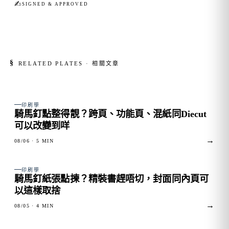
✍︎
SIGNED & APPROVED
§
RELATED PLATES · 相關文章
FIG. 01
印刷學
騎馬釘點整得靚？跨頁、功能頁、混紙同Diecut
可以改變到咩
→
08/06
· 5 MIN
FIG. 02
印刷學
騎馬釘紙張點揀？精裝書趕唔切，封面同內頁可
以這樣取捨
→
08/05
· 4 MIN