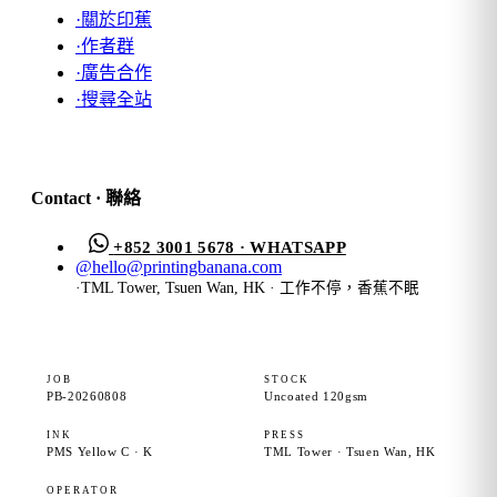
·
關於印蕉
·
作者群
·
廣告合作
·
搜尋全站
Contact · 聯絡
+852 3001 5678 · WHATSAPP
@
hello@printingbanana.com
·
TML Tower, Tsuen Wan, HK · 工作不停，香蕉不眠
JOB
STOCK
PB-20260808
Uncoated 120gsm
INK
PRESS
PMS Yellow C · K
TML Tower · Tsuen Wan, HK
OPERATOR