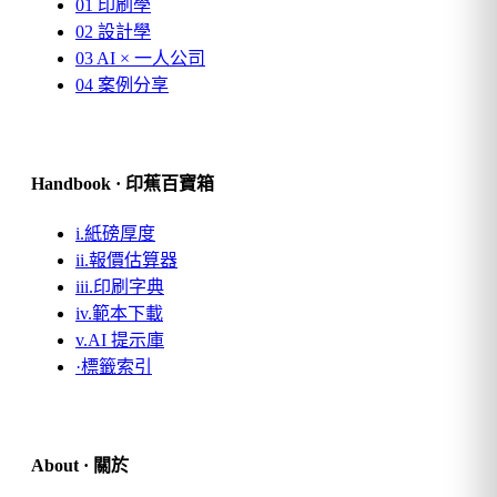
01
印刷學
02
設計學
03
AI × 一人公司
04
案例分享
Handbook · 印蕉百寶箱
i.
紙磅厚度
ii.
報價估算器
iii.
印刷字典
iv.
範本下載
v.
AI 提示庫
·
標籤索引
About · 關於