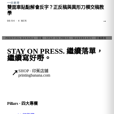
FIG. 03
印刷學
雙面車貼點解會反字？正反稿與異形刀模交稿教
學
→
08/04
· 4 MIN
STAY ON PRESS.
繼續落單，
繼續寫好嘢。
SHOP · 印蕉店鋪
↗
printingbanana.com
Pillars · 四大專欄