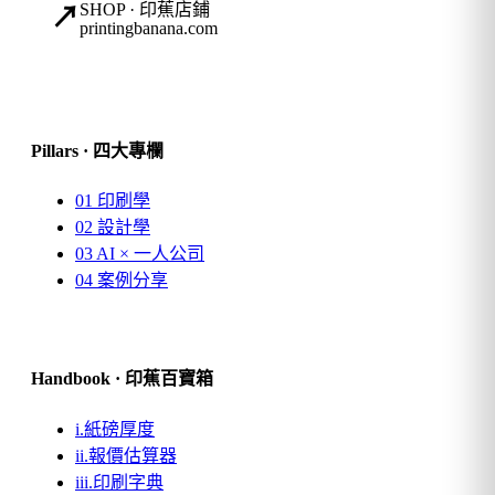
SHOP · 印蕉店鋪
↗
printingbanana.com
Pillars · 四大專欄
01
印刷學
02
設計學
03
AI × 一人公司
04
案例分享
Handbook · 印蕉百寶箱
i.
紙磅厚度
ii.
報價估算器
iii.
印刷字典