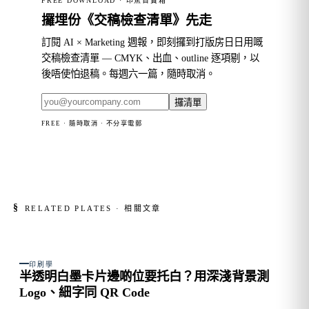
FREE DOWNLOAD · 印蕉百寶箱
攞埋份《交稿檢查清單》先走
訂閱 AI × Marketing 週報，即刻攞到打版房日日用嘅
交稿檢查清單 — CMYK、出血、outline 逐項剔，以
後唔使怕退稿。每週六一篇，隨時取消。
攞清單
FREE · 隨時取消 · 不分享電郵
§
RELATED PLATES · 相關文章
FIG. 01
印刷學
半透明白墨卡片邊啲位要托白？用深淺背景測
Logo、細字同 QR Code