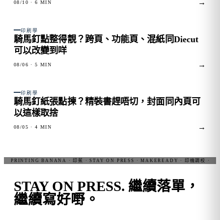
→
08/10
· 6 MIN
FIG. 02
印刷學
騎馬釘點整得靚？跨頁、功能頁、混紙同Diecut
可以改變到咩
→
08/06
· 5 MIN
FIG. 03
印刷學
騎馬釘紙張點揀？精裝書趕唔切，封面同內頁可
以這樣取捨
→
08/05
· 4 MIN
STAY ON PRESS.
繼續落單，
繼續寫好嘢。